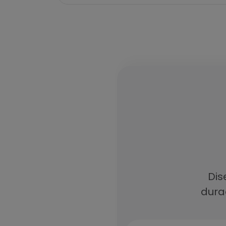
Dis
durad