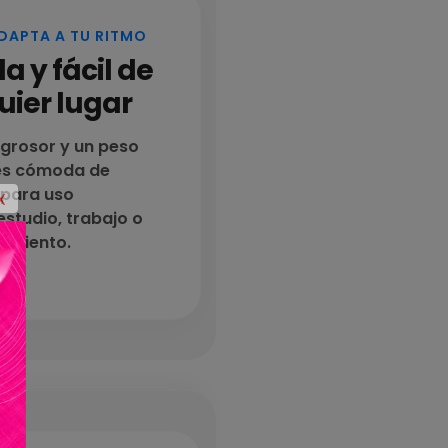
DAPTA A TU RITMO
a y fácil de
uier lugar
grosor y un peso
es cómoda de
 para uso
X
estudio, trabajo o
vimiento.