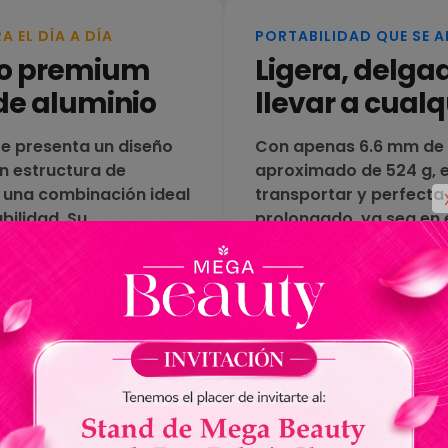
 EL DÍA A DÍA
PORTABILIDAD QUE SE A
o premium
Ligera, delgad
de aluminio
llevar a cualq
te presenta un diseño
Con apenas 6.6 mm de 
n estructura de
aproximado de 524 g, 
o una combinación ideal
transportar y perfecta
bilidad. Su
prolongado, ya sea en 
 permite un uso
entretenimiento en mo
sofisticación.