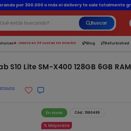
💳 ¡HASTA 24 CUOTAS SIN INTERÉS con tarjetas adheridas!
Buscar
6,050
5.24
1,900
1
tphones
Blog
Refurbished
¡Hasta en 24 cuotas sin interés!
Envíos rápidos a todo Paraguay.
¡Vea los Lanzamientos!
b S10 Lite SM-X400 128GB 6GB RAM d
amsung
En stock
Cód.: 1580495
% Mayorista