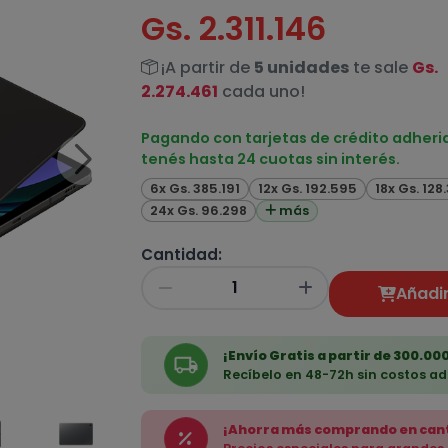
Gs. 2.311.146
¡A partir de
5 unidades
te sale
Gs.
2.274.461
cada uno!
Pagando con tarjetas de crédito adheri
tenés hasta 24 cuotas sin interés.
6x Gs. 385.191
12x Gs. 192.595
18x Gs. 128
24x Gs. 96.298
más
Cantidad:
Añadir
¡Envío Gratis a partir de 300.000
Recíbelo en 48-72h sin costos ad
¡Ahorra más comprando en can