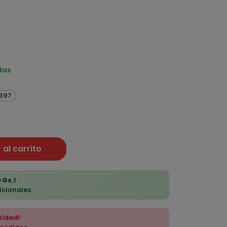
das
.397
 al carrito
 Gs.!
icionales.
tidad!