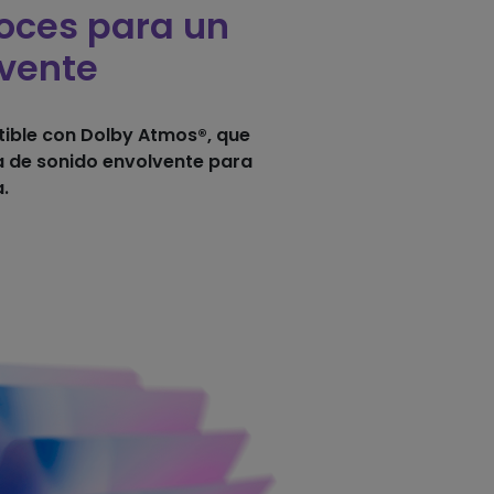
oces para un
lvente
ible con Dolby Atmos®, que
a de sonido envolvente para
.