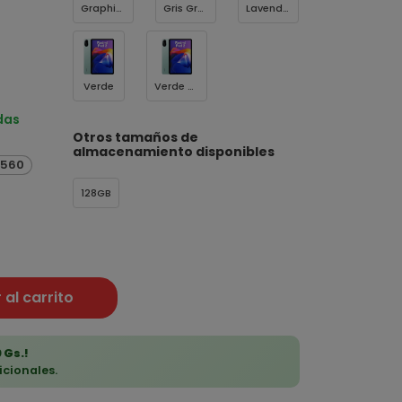
Graphite Gray
Gris Grafito
Lavender Purple
Verde
Verde Menta
das
Otros tamaños de
almacenamiento disponibles
3.560
128GB
 al carrito
 Gs.!
icionales.