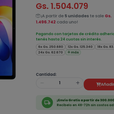
Gs. 1.504.079
¡A partir de
5 unidades
te sale
Gs.
1.496.742
cada uno!
Pagando con tarjetas de crédito adheri
tenés hasta 24 cuotas sin interés.
6x Gs. 250.680
12x Gs. 125.340
18x Gs. 8
24x Gs. 62.670
más
Cantidad:
Añadir
¡Envío Gratis a partir de 300.000
Recíbelo en 48-72h sin costos ad