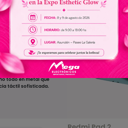
antes
dos elegantes colores:
ño todo en metal que
ia táctil sofisticada.
Redmi Pad 2