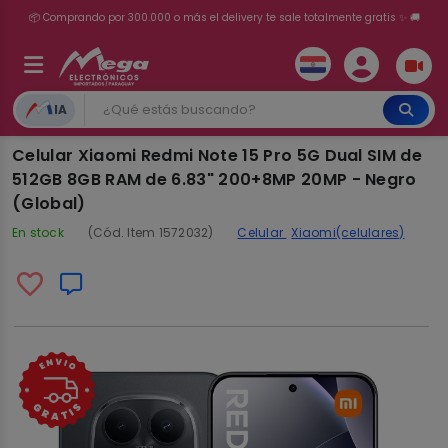
📦 Comprando por 300.000 o más el delivery te sale totalmente gratis ✨ 🚚
💳 ¡HASTA 24 CUOTAS SIN INTERÉS con tarjetas adheridas!
IA
Celular Xiaomi Redmi Note 15 Pro 5G Dual SIM de
512GB 8GB RAM de 6.83" 200+8MP 20MP - Negro
(Global)
En stock
(Cód. Item 1572032)
Celular
Xiaomi(celulares)