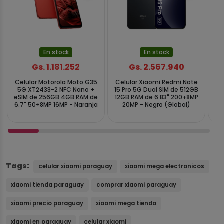
En stock
En stock
Gs. 1.181.252
Gs. 2.567.940
Celular Motorola Moto G35
Celular Xiaomi Redmi Note
Ce
5G XT2433-2 NFC Nano +
15 Pro 5G Dual SIM de 512GB
XT
eSIM de 256GB 4GB RAM de
12GB RAM de 6.83" 200+8MP
2G
6.7" 50+8MP 16MP - Naranja
20MP - Negro (Global)
Tags:
celular xiaomi paraguay
xiaomi mega electronicos
xiaomi tienda paraguay
comprar xiaomi paraguay
xiaomi precio paraguay
xiaomi mega tienda
xiaomi en paraguay
celular xiaomi