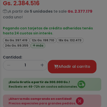
Gs. 2.384.516
¡A partir de
5 unidades
te sale
Gs. 2.377.179
cada uno!
Pagando con tarjetas de crédito adheridas tenés
hasta 24 cuotas sin interés.
6x Gs. 397.419
12x Gs. 198.710
18x Gs. 132.473
24x Gs. 99.355
más
Cantidad:
Añadir al carrito
¡Envío Gratis a partir de 300.000 Gs.!
Recíbelo en 48-72h sin costos adicionales.
¡Ahorra más comprando en cantidad!
Precios especiales para grandes pedidos.