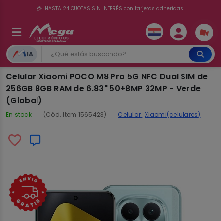
💳 ¡HASTA 24 CUOTAS SIN INTERÉS con tarjetas adheridas!
IA
Celular Xiaomi POCO M8 Pro 5G NFC Dual SIM de
256GB 8GB RAM de 6.83" 50+8MP 32MP - Verde
(Global)
En stock
(Cód. Item 1565423)
Celular
Xiaomi(celulares)