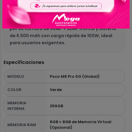
AMOLED CrystalRes de 6.83” 1.5K a 120Hz,
compatible con Dolby Vision y HDR10+. Incorpora
el potente Snapdragon 7s Gen 2, Android 15 con
HyperOS 2.0 y conectividad 5G + NFC. Destaca
por su cámara de 50MP + 32MP frontal y batería
de 6.500 mAh con carga rápida de 100W, ideal
para usuarios exigentes.
Especificaciones
MODELO
Poco M8 Pro 5G (Global)
COLOR
Verde
MEMORIA
256GB
INTERNA
8GB + 8GB de Memoria Virtual
MEMORIA RAM
(Opcional)