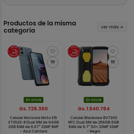
Productos de la misma
ver más
categoría
En stock
En stock
Gs. 726.360
Gs. 1.540.764
Celular Motorola Moto E15
Celular Blackview BV7300
Ce
XT2523-8 Dual SIM de 64GB
NFC Dual SIM de 256GB 6GB
5
2GB RAM de 6.67" 32MP 8MP
RAM de 6.7" 50+ 20MP 32MP
eS
- Azul Cantera
- Negro
6