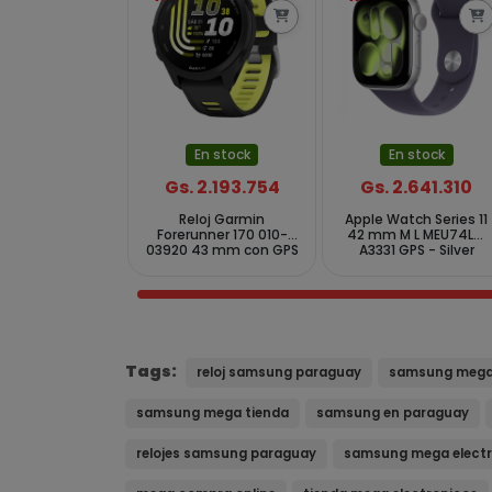
En stock
En stock
Gs. 2.193.754
Gs. 2.641.310
Reloj Garmin
Apple Watch Series 11
Forerunner 170 010-
42 mm M L MEU74LW
03920 43 mm con GPS
A3331 GPS - Silver
Bluetooth - Black Amp
Aluminum Purple Fog
Yellow
Sport
Tags:
reloj samsung paraguay
samsung mega 
samsung mega tienda
samsung en paraguay
relojes samsung paraguay
samsung mega electr