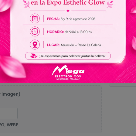
0.
Sin res
r imagen)
EG, WEBP