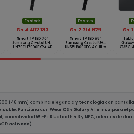
En stock
En stock
E
Gs. 4.402.183
Gs. 2.714.679
Gs. 
Smart TV LED 70"
Smart TV LED 55"
Tabl
Samsung Crystal UHD
Samsung Crystal UHD
Galaxy
UN70DU7000PXPA 4K
UN55U8000FG 4K Ultra
X135G 
Ultra HD Tizen Wi-Fi
HD Tizen Wi-Fi
RAM de 8
Bluetooth com
Bluetooth com
Conversor Digital
Conversor Digital
00 (46 mm) combina elegancia y tecnología con pantalla tá
xidable. Funciona con Wear OS y Galaxy AI, e incorpora el
 conectividad Wi-Fi, Bluetooth 5.3 y NFC, además de durab
AOD activado).