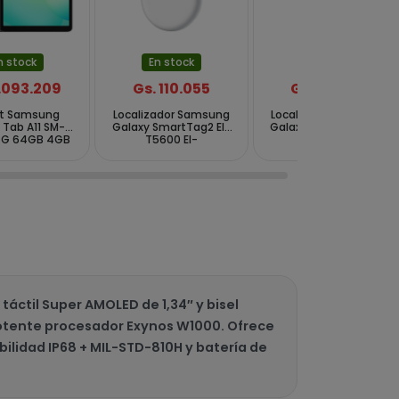
n stock
En stock
En stock
1.093.209
Gs. 110.055
Gs. 110.055
et Samsung
Localizador Samsung
Localizador Samsung
 Tab A11 SM-
Galaxy SmartTag2 El-
Galaxy SmartTag2 El-
4G 64GB 4GB
T5600 EI-
T5600 EI-
.7" 8MP 5MP -
T5600BWEGWW com
T5600BBEGWW com
Cinza
Bluetooth NFC -
Bluetooth NFC - Preto
Branco
ctil Super AMOLED de 1,34″ y bisel
 potente procesador Exynos W1000. Ofrece
ilidad IP68 + MIL-STD-810H y batería de