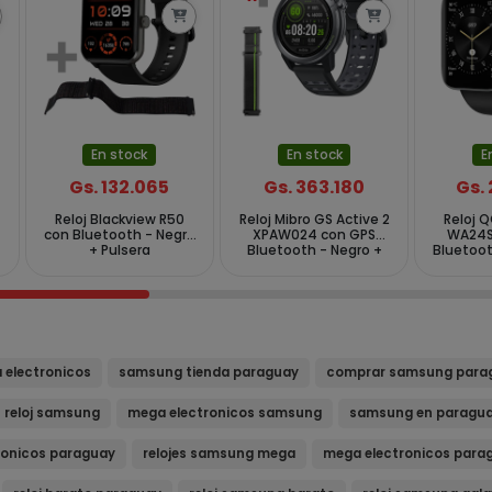
En stock
En stock
E
Gs. 132.065
Gs. 363.180
Gs.
Reloj Blackview R50
Reloj Mibro GS Active 2
Reloj 
con Bluetooth - Negro
XPAW024 con GPS
WA24S
+ Pulsera
Bluetooth - Negro +
Bluetoot
Pulsera
electronicos
samsung tienda paraguay
comprar samsung para
reloj samsung
mega electronicos samsung
samsung en paragu
onicos paraguay
relojes samsung mega
mega electronicos para