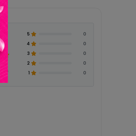
5
0
0
4
0
3
0
2
0
eñas
1
0