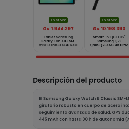
En stock
En stock
Gs. 1.944.297
Gs. 10.198.390
Tablet Samsung
Smart TV QLED 85"
Galaxy Tab A11+ SM-
Samsung Q7F
X236B 128GB 6GB RAM
QN85Q7FAAG 4K Ultra
de 11" 8MP 5MP - Prata
HD Tizen Wi-Fi
Bluetooth com
Conversor Digital
Descripción del producto
El Samsung Galaxy Watch 8 Classic SM-L5
giratorio robusto en cuerpo de acero ino
seguimiento avanzado de salud, GPS dual,
445 mAh con hasta 30 h de autonomía (