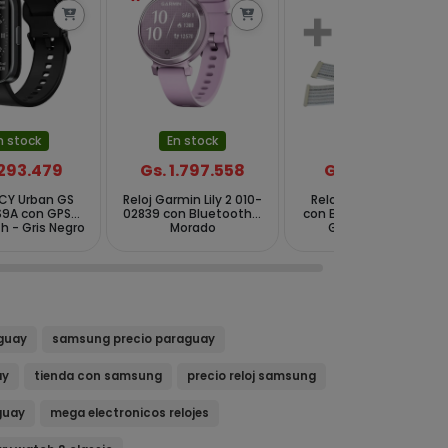
n stock
En stock
En stock
 293.479
Gs. 1.797.558
Gs. 183.424
QCY Urban GS
Reloj Garmin Lily 2 010-
Reloj Blackview X20
9A con GPS
02839 con Bluetooth -
con Bluetooth - Plata
h - Gris Negro
Morado
Gris + Pulsera
guay
samsung precio paraguay
ay
tienda con samsung
precio reloj samsung
guay
mega electronicos relojes