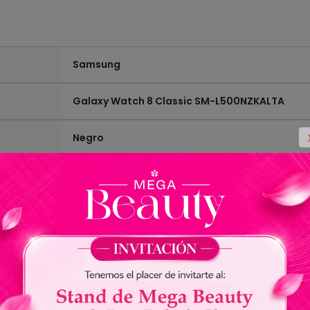
Samsung
Galaxy Watch 8 Classic SM-L500NZKALTA
Negro
Touch Screen de 1.3" Super AMOLED
64GB
Ver todas las especificaciones