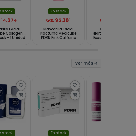
n stock
En stock
En stock
 14.674
Gs. 95.381
Gs. 95.381
rilla Facial
Mascarilla Facial
Crema Facial
be Collagen
Nocturna Medicube
Hidratante Medicube
Mask - 1 Unidad
PDRN Pink Caffeine
Exosome Cica de 50
Night Wrapping 75 ml
ml
ver más
n stock
En stock
En stock