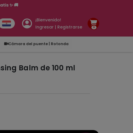
¡Bienvenido!
Ingresar | Registrarse
0
.00
Cámara del puente | Rotonda
sing Balm de 100 ml