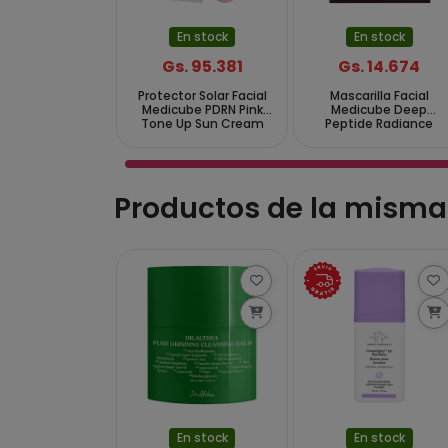
En stock
En stock
Gs. 95.381
Gs. 14.674
Protector Solar Facial
Mascarilla Facial
Medicube PDRN Pink
Medicube Deep
Tone Up Sun Cream
Peptide Radiance
SPF 50+ PA++++ 50 ml
Mask - 1 Unidad
Productos de la misma
En stock
En stock