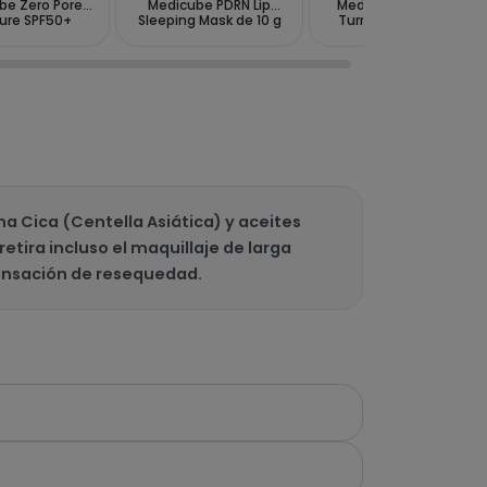
be Zero Pore
Medicube PDRN Lip
Medicube Kojic Acid
ure SPF50+
Sleeping Mask de 10 g
Turmeric Body Peel
+++ 50ml
Shot 280ml
 Cica (Centella Asiática) y aceites
etira incluso el maquillaje de larga
 sensación de resequedad.