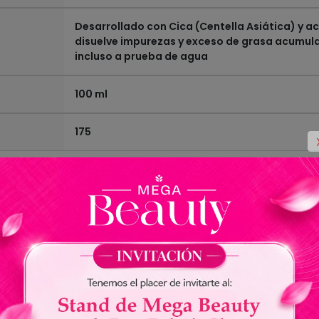
Desarrollado con Cica (Centella Asiática) y a
disuelve impurezas y exceso de grasa acumula
incluso a prueba de agua
100 ml
175
Ver todas las especificaciones