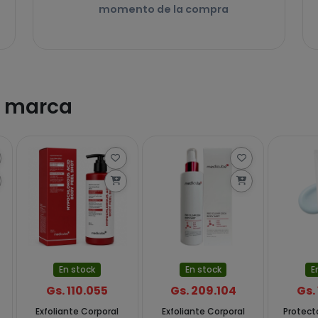
momento de la compra
a marca
En stock
En stock
E
Gs. 110.055
Gs. 209.104
Gs.
Exfoliante Corporal
Exfoliante Corporal
Protecto