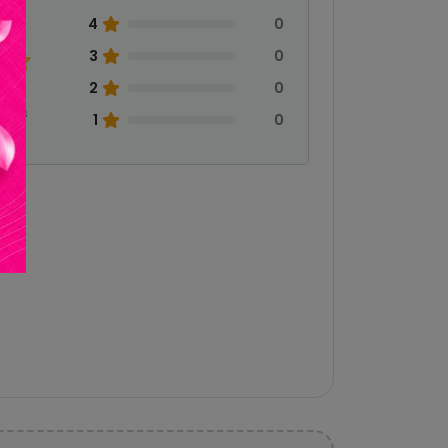
0
4
0
3
0
2
0
eñas
1
0