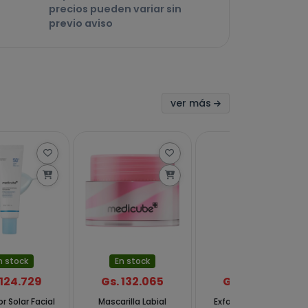
precios pueden variar sin
previo aviso
ver más
n stock
En stock
En stock
 124.729
Gs. 132.065
Gs. 124.729
r Solar Facial
Mascarilla Labial
Exfoliante Corporal