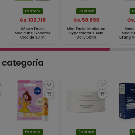
En stock
En stock
E
Gs. 102.718
Gs. 58.696
Gs.
Sérum Facial
Mist Facial Medicube
Masca
Medicube Exosome
Hypochlorous Acid
Medicu
Cica de 30 ml
Daily 50ml
Lifting 
 categoría
En stock
En stock
E