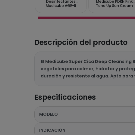
Desinfectantes
Medicube PDRN Pink
Medicube AGE-R
Tone Up Sun Cream
Sanitizing Wipes - 30
SPF 50+ PA++++ 50 ml
Unidades
Descripción del producto
El Medicube Super Cica Deep Cleansing B
vegetales para calmar, hidratar y protege
duración y resistente al agua. Apto para 
Especificaciones
MODELO
INDICACIÓN