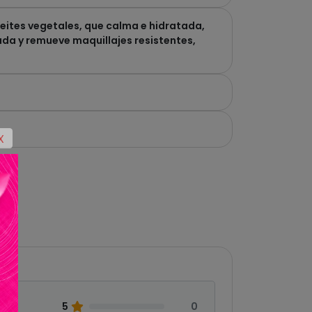
ceites vegetales, que calma e hidratada,
da y remueve maquillajes resistentes,
X
5
0