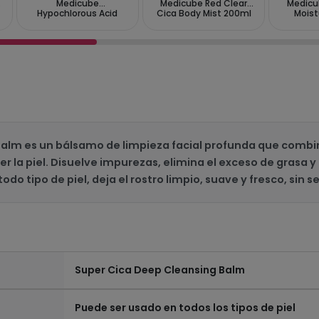
Medicube
Medicube Red Clear
Medicu
Hypochlorous Acid
Cica Body Mist 200ml
Moist
Body Peel Shot 280ml
PA+
alm es un bálsamo de limpieza facial profunda que combina
r la piel. Disuelve impurezas, elimina el exceso de grasa y r
todo tipo de piel, deja el rostro limpio, suave y fresco, sin
Super Cica Deep Cleansing Balm
Puede ser usado en todos los tipos de piel