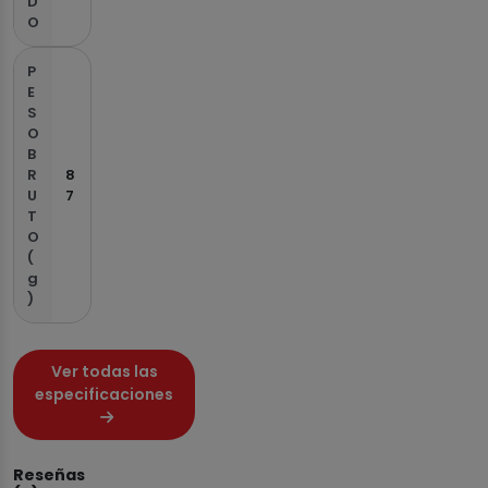
D
O
P
E
S
O
B
R
8
U
7
T
O
(
g
)
Ver todas las
especificaciones
Reseñas