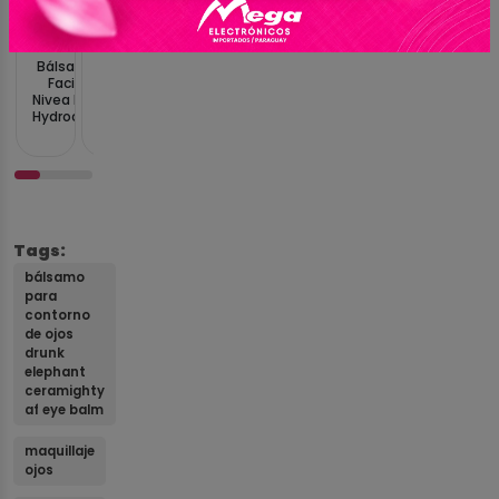
Gs.
Gs.
Gs.
Gs.
Gs.
Gs.
Gs.
95.381
110.055
209.104
73.370
143.071
36.685
359.512
Bálsamo
Bálsamo
Bálsamo
Bálsamo
Bálsamo
Bálsamo
Bálsamo
Facial
Facial de
Facial de
Facial de
Facia
Labial
para
Nivea Men
Limpieza
Limpieza
Limpieza
Hidratante
NIVEA Belle
Contorno
Hydrocare
Beauty of
Dr. Althea
Dr.Melaxin
VT
Vanilla
de Ojos
After
Joseon
Pure
Cemenrete
Cosmetics
Cupcake
Drunk
Shave de
Radiance
Grinding
Calcium
PDRN
4.8g
Elephant
100 ml
Cleansing
Cleansing
Volume
Essence
Ceramight
Balm de
Balm de
Multi Balm
Stick de
AF Eye Bal
100 ml
50 ml
de 9 g
9.5 g
15 ml
Tags:
bálsamo
para
contorno
de ojos
drunk
elephant
ceramighty
af eye balm
maquillaje
ojos