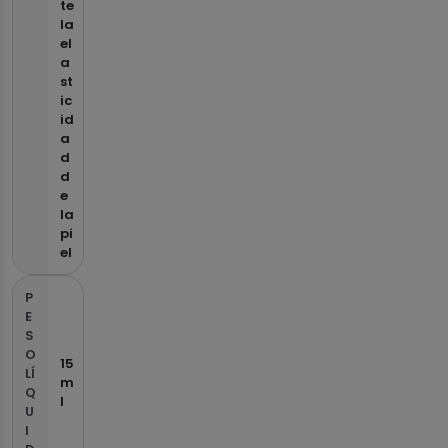
te
la
el
a
st
ic
id
a
d
d
e
la
pi
el
P
E
S
O
15
LÍ
m
Q
l
U
I