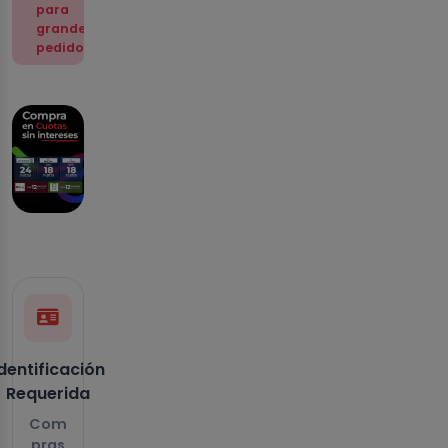
para
grandes
pedidos.
dentificación
Requerida
Com
pras