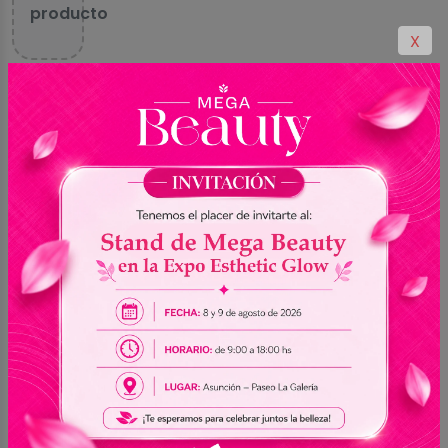
producto
X
Productos
de la
ver más
misma
categoría
En stock
En stock
En stock
En stock
En stock
En stock
En stock