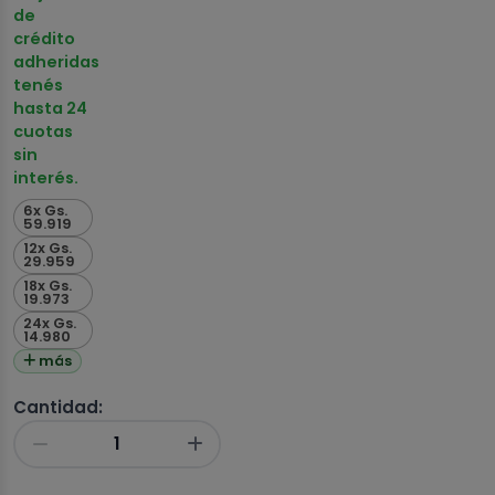
de
crédito
adheridas
tenés
hasta 24
cuotas
sin
interés.
6x Gs.
59.919
12x Gs.
29.959
18x Gs.
19.973
24x Gs.
14.980
más
Cantidad: