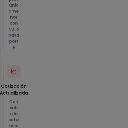
únic
ame
nte
con
C.I. o
pasa
port
e
Cotización
Actualizada
Con
sult
e la
cotiz
ació