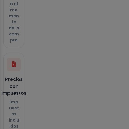
n al
mo
men
to
de la
com
pra
Precios
con
Impuestos
Imp
uest
os
inclu
idos