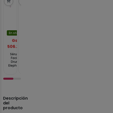
En stock
En stock
En stock
En stock
Gs.
Gs.
Gs.
Gs.
506.251
359.512
330.164
322.827
Sérum
Bálsamo
Crema para
Aceite
Facial
para
Contorno
Facial
Drunk
Contorno
de Ojos
Drunk
Elephant
de Ojos
Drunk
Elephant
T.L.C
Drunk
Elephant C-
Virgin
Framboos
Elephant
Tango
Marula
Glycolic
Ceramighty
Multivitamin
Luxury de
Night de
AF Eye Balm
Eye Cream
30 ml
30 ml
15 ml
15 ml
Descripción
del
producto