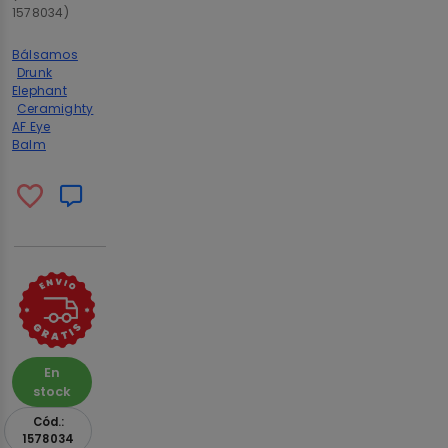
1578034)
Bálsamos
Drunk
Elephant
Ceramighty
AF Eye
Balm
En
stock
Cód.:
1578034