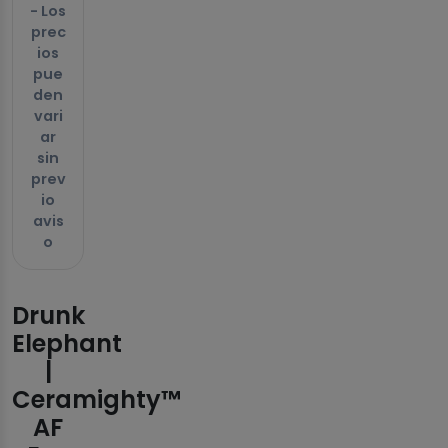
- Los
prec
ios
pue
den
vari
ar
sin
prev
io
avis
o
Drunk
Elephant
|
Ceramighty™
AF