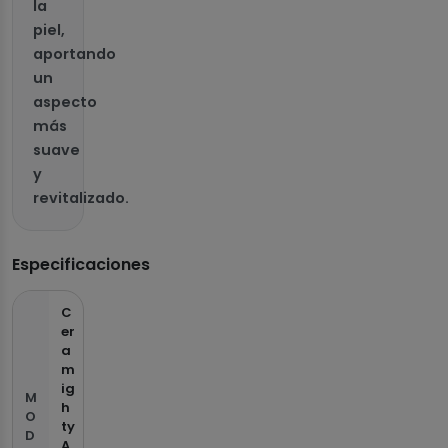
la
piel,
aportando
un
aspecto
más
suave
y
revitalizado.
Especificaciones
C
er
a
m
ig
M
h
O
ty
D
A