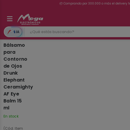
💳 ¡HASTA 24 CUOTAS SIN INTERÉS con 
IA
Bálsamo
para
Contorno
de Ojos
Drunk
Elephant
Ceramighty
AF Eye
Balm 15
ml
En stock
(Cód. Item