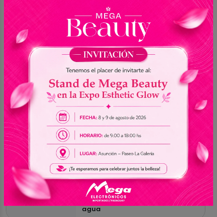
impurezas y maquillaje resistente, incluso el de
larga duración y a prueba de agua, dejando el
rostro limpio, suave y fresco. Apto para todo
tipo de piel, ofrece una limpieza profunda sin
resecar.
Especificaciones
MODELO
Pure Grinding Cleansing Balm
Puede ser usado en todos los tipos
INDICACIÓN
de piel
Desarrollado con Madecássico y
aceites vegetales que hidratada y
CARACTERÍSTIC
nutre la piel, ayuda a remover
AS
impurezas y maquillajes
resistentes, incluso a prueba de
agua