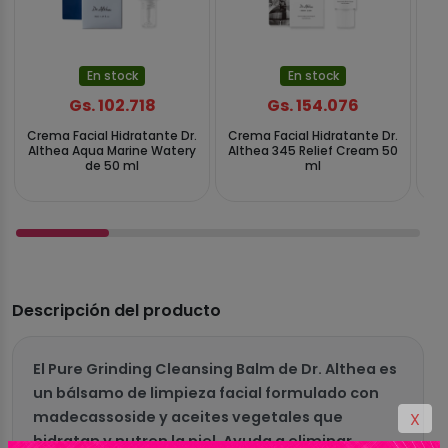
En stock
En stock
Gs. 102.718
Gs. 154.076
Crema Facial Hidratante Dr.
Crema Facial Hidratante Dr.
Cre
Althea Aqua Marine Watery
Althea 345 Relief Cream 50
A
de 50 ml
ml
Descripción del producto
El Pure Grinding Cleansing Balm de Dr. Althea es
un bálsamo de limpieza facial formulado con
madecassoside y aceites vegetales que
X
hidratan y nutren la piel. Ayuda a eliminar