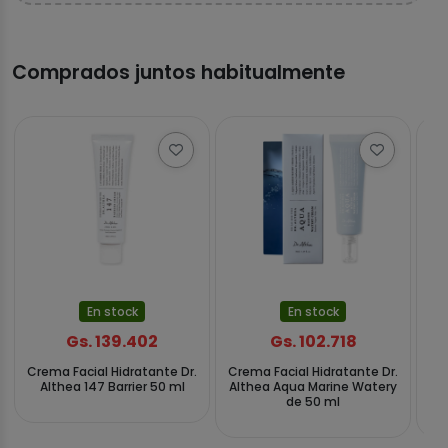
Comprados juntos habitualmente
En stock
En stock
Gs. 139.402
Gs. 102.718
Crema Facial Hidratante Dr.
Crema Facial Hidratante Dr.
Althea 147 Barrier 50 ml
Althea Aqua Marine Watery
V
de 50 ml