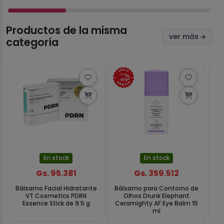
Productos de la misma
ver más
categoría
En stock
En stock
Gs. 95.381
Gs. 359.512
Bálsamo Facial Hidratante
Bálsamo para Contorno de
Bá
VT Cosmetics PDRN
Olhos Drunk Elephant
Be
Essence Stick de 9.5 g
Ceramighty AF Eye Balm 15
Cl
ml