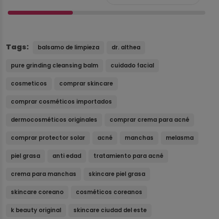
Tags:
balsamo de limpieza
dr. althea
pure grinding cleansing balm
cuidado facial
cosmeticos
comprar skincare
comprar cosméticos importados
dermocosméticos originales
comprar crema para acné
comprar protector solar
acné
manchas
melasma
piel grasa
anti edad
tratamiento para acné
crema para manchas
skincare piel grasa
skincare coreano
cosméticos coreanos
k beauty original
skincare ciudad del este