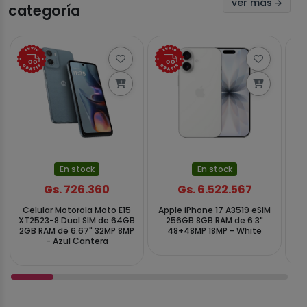
ver más
categoría
En stock
En stock
Gs. 726.360
Gs. 6.522.567
Celular Motorola Moto E15
Apple iPhone 17 A3519 eSIM
Ce
XT2523-8 Dual SIM de 64GB
256GB 8GB RAM de 6.3"
2GB RAM de 6.67" 32MP 8MP
48+48MP 18MP - White
- Azul Cantera
20