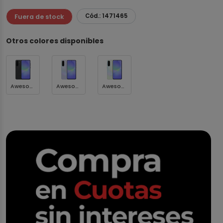
Cód.: 1471465
Fuera de stock
Otros colores disponibles
Awesome Black
Awesome Lavender
Awesome Lime