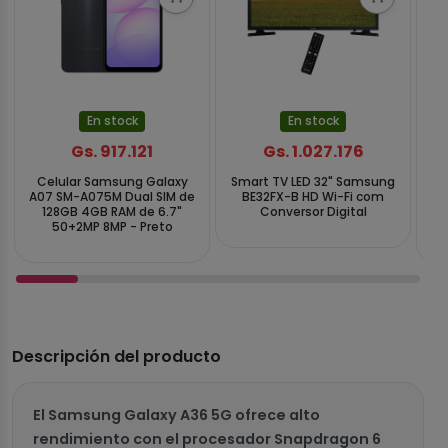
En stock
En stock
Gs. 917.121
Gs. 1.027.176
Celular Samsung Galaxy
Smart TV LED 32" Samsung
C
A07 SM-A075M Dual SIM de
BE32FX-B HD Wi-Fi com
S
128GB 4GB RAM de 6.7"
Conversor Digital
S
50+2MP 8MP - Preto
Descripción del producto
El Samsung Galaxy A36 5G ofrece alto
rendimiento con el procesador Snapdragon 6