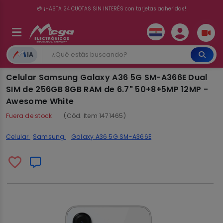
📦 Comprando por 300.000 o más el delivery te sale totalmente gratis ✨ 🚚
💳 ¡HASTA 24 CUOTAS SIN INTERÉS con tarjetas adheridas!
IA
Celular Samsung Galaxy A36 5G SM-A366E Dual
SIM de 256GB 8GB RAM de 6.7" 50+8+5MP 12MP -
Awesome White
Fuera de stock
(Cód. Item 1471465)
Celular
Samsung
Galaxy A36 5G SM-A366E