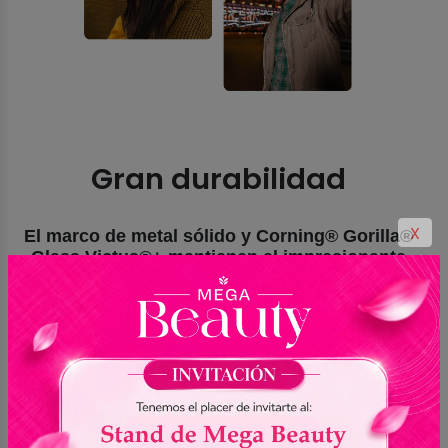
Gran durabilidad
X
El marco de metal sólido y Corning® Gorilla®
Glass Victus®+ mantienen el impresionante
diseño de Galaxy A36 5G. Además, con la
protección IP67, la nueva serie Galaxy A está a
salvo de la suciedad y las salpicaduras.