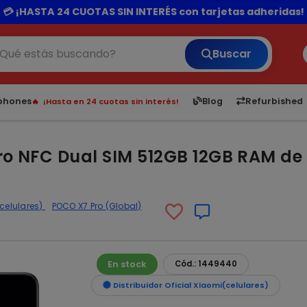
rando por 300.000 o más el delivery te sale totalmente gra
💳 ¡HASTA 24 CUOTAS SIN INTERÉS con tarjetas adheridas!
Buscar
¡Hasta en 24 cuotas sin interés!
6,050
5.23
1,900
1
tphones
Blog
Refurbished
Envíos rápidos a todo Paraguay.
¡Vea los Lanzamientos!
ro NFC Dual SIM 512GB 12GB RAM de
celulares)
POCO X7 Pro (Global)
En stock
Cód.: 1449440
Distribuidor Oficial Xiaomi(celulares)