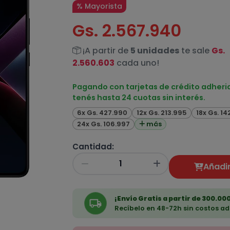
% Mayorista
Gs. 2.567.940
¡A partir de
5 unidades
te sale
Gs.
2.560.603
cada uno!
Pagando con tarjetas de crédito adheri
tenés hasta 24 cuotas sin interés.
6x Gs. 427.990
12x Gs. 213.995
18x Gs. 14
24x Gs. 106.997
más
Cantidad:
Añadir
¡Envío Gratis a partir de 300.000
Recíbelo en 48-72h sin costos ad