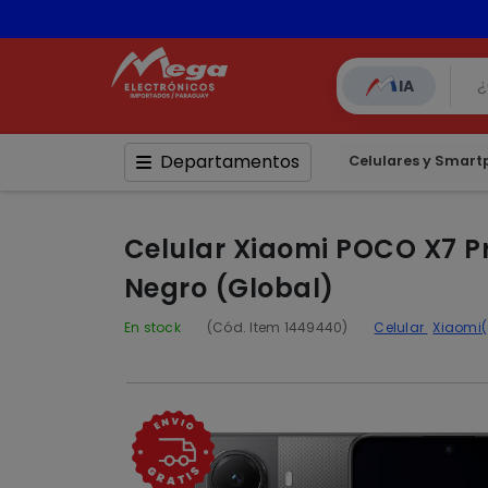
📦 Comp
IA
Departamentos
Celulares y Smar
Celular Xiaomi POCO X7 P
Negro (Global)
En stock
(Cód. Item 1449440)
Celular
Xiaomi(