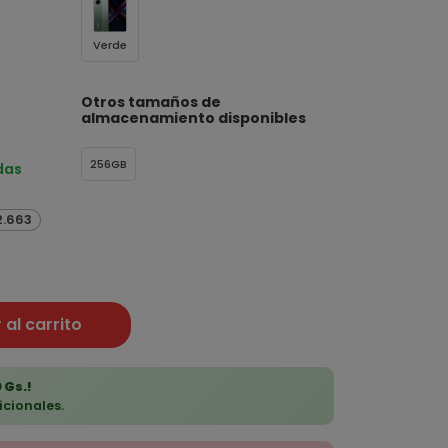
Verde
Otros tamaños de
almacenamiento disponibles
256GB
das
2.663
 al carrito
 Gs.!
icionales.