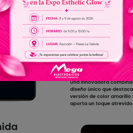
Con un nuevo enfoque de 
y una decoración inspira
curvas suaves para conseg
diseño de doble anillo tur
rendimiento y atractivo,
vista.
Diseño de te
Una innovadora combinaci
diseño único que destaca l
versión de color amarillo 
aporta un toque atrevido
nida