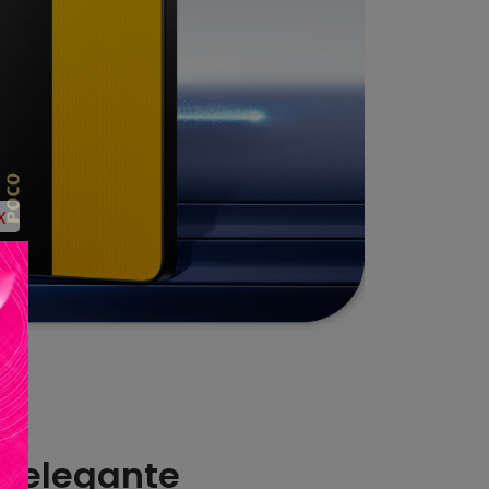
X
ro
o elegante