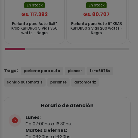
En stock
En stock
Gs. 117.392
Gs. 80.707
Parlante para Auto 6x9"
Parlante para Auto 5" KRAB
Pa
Krab KBPDR69 5 Vías 350
KBPDR50 3 Vias 200 watts -
watts - Negro
Negro
Tags:
parlante para auto
pioneer
ts-a6978s
sonido automotriz
parlante
automotriz
Horario de atención
Lunes:
De 07:00hs a 16:30hs.
Martes a Viernes:
De 06:30hs a 16:30hs.