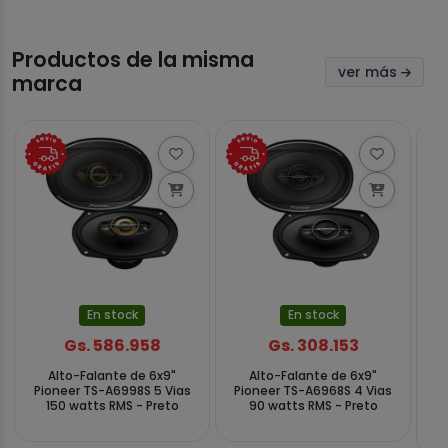
Productos de la misma
ver más
marca
En stock
En stock
Gs. 586.958
Gs. 308.153
Alto-Falante de 6x9"
Alto-Falante de 6x9"
Mu
Pioneer TS-A6998S 5 Vias
Pioneer TS-A6968S 4 Vias
DM
150 watts RMS - Preto
90 watts RMS - Preto