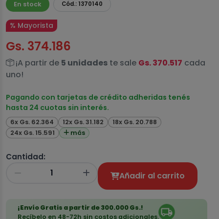
En stock
Cód.: 1370140
% Mayorista
Gs. 374.186
¡A partir de
5 unidades
te sale
Gs. 370.517
cada
uno!
Pagando con tarjetas de crédito adheridas tenés
hasta 24 cuotas sin interés.
6x Gs. 62.364
12x Gs. 31.182
18x Gs. 20.788
24x Gs. 15.591
más
Cantidad:
Añadir al carrito
¡Envío Gratis a partir de 300.000 Gs.!
Recíbelo en 48-72h sin costos adicionales.