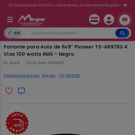
💳 ¡HASTA 24 CUOTAS SIN INTERÉS con tarjetas adheridas!
IA
Parlante para Auto de 6x9" Pioneer TS-A6978S 4
Vías 100 watts RMS - Negro
En stock
(Cód. Item 1370140)
Parlante para Auto
Pioneer
TS-A6978S