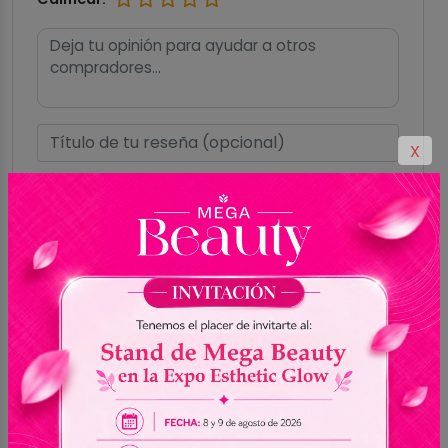
X
Subir imágenes
(Máximo de 2MB por
imagen)
Hasta 5 imágenes
Formatos aceptados: GIF, PNG, JPG, JPEG,
WEBP
Enviar reseña