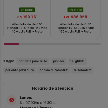
En stock
En stock
Gs. 190.761
Gs. 586.958
Alto-Falante de 6.5"
Alto-Falante de 6x9"
Pioneer TS-G1620F-2 2 Vias
Pioneer TS-A6998S 5 Vias
Pi
40 watts RMS - Preto
150 watts RMS - Preto
Tags:
parlante para auto
pioneer
ts-g1010f
parlante para auto
sonido automotriz
automotriz
Horario de atención
Lunes:
De 07:00hs a 16:30hs.
Martes a Viernes: