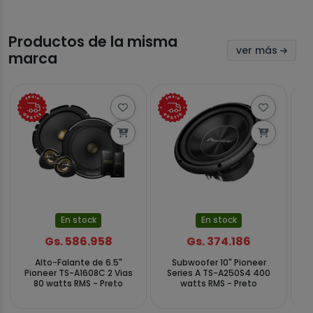
Productos de la misma
ver más
marca
En stock
En stock
Gs. 586.958
Gs. 374.186
Alto-Falante de 6.5"
Subwoofer 10" Pioneer
Su
Pioneer TS-A1608C 2 Vias
Series A TS-A250S4 400
W
80 watts RMS - Preto
watts RMS - Preto