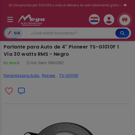
💳 ¡HASTA 24 CUOTAS SIN INTERÉS con tarjetas adheridas!
IA
Parlante para Auto de 4" Pioneer TS-G1010F 1
Vía 30 watts RMS - Negro
En stock
(Cód. Item 1136036)
Parlante para Auto
Pioneer
TS-G1010F