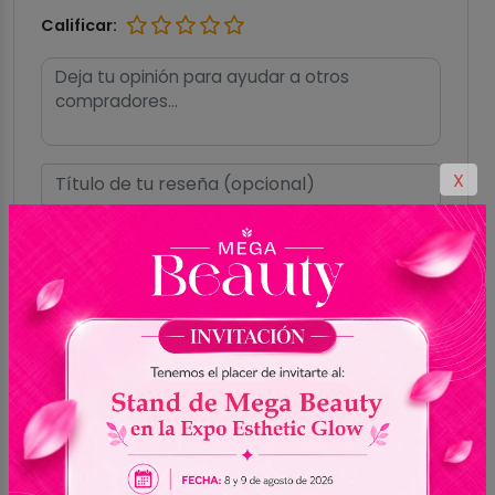
Calificar:
X
Subir imágenes
(Máximo de 2MB por
imagen)
Hasta 5 imágenes
Formatos aceptados: GIF, PNG, JPG, JPEG,
WEBP
Enviar reseña