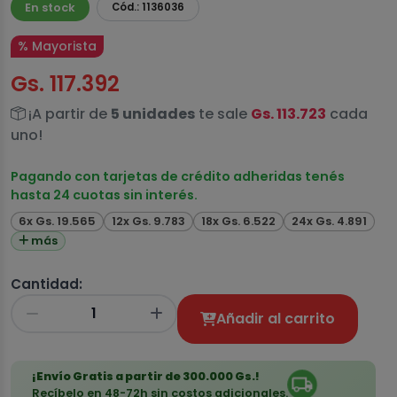
En stock
Cód.: 1136036
% Mayorista
Gs. 117.392
¡A partir de
5 unidades
te sale
Gs. 113.723
cada
uno!
Pagando con tarjetas de crédito adheridas tenés
hasta 24 cuotas sin interés.
6x Gs. 19.565
12x Gs. 9.783
18x Gs. 6.522
24x Gs. 4.891
más
Cantidad:
Añadir al carrito
¡Envío Gratis a partir de 300.000 Gs.!
Recíbelo en 48-72h sin costos adicionales.