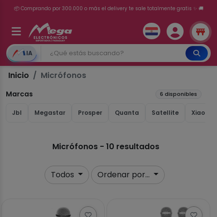
📦 Comprando por 300.000 o más el delivery te sale totalmente gratis ✨ 🚚
💳 ¡HASTA 24 CUOTAS SIN INTERÉS con tarjetas adheridas!
IA
Inicio
Micrófonos
Marcas
6 disponibles
Jbl
Megastar
Prosper
Quanta
Satellite
Xiaomi(
Micrófonos - 10 resultados
Todos
Ordenar por...