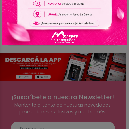
web es de:
Lunes a Viernes:
De 10:00hs a 14:00hs.
Sábados:
De 10:00hs a 12:00hs.
¡Suscríbete a nuestra Newsletter!
Mantente al tanto de nuestras novedades,
promociones exclusivas y mucho más.