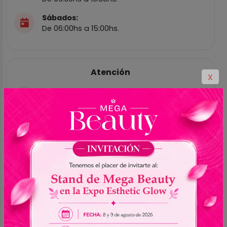
Sábados:
De 06:00hs a 15:00hs.
Atención
X
Las ventas online y delivery solo están
habilitadas para Paraguay, no tenemos
cuentas bancárias en Brasil.
No somos responsables por envios de
dinero a nuestros vendedores.
Retirar mi compra
El horario asignado para el retiro de
compras realizadas a través de este sitio