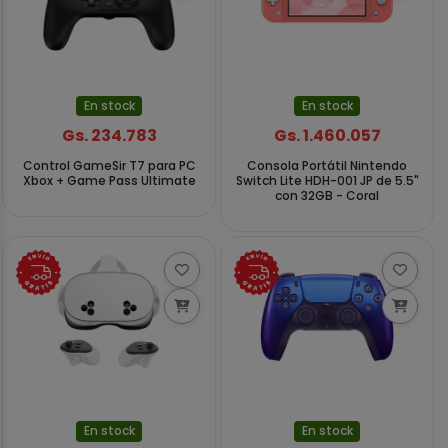
En stock
En stock
Gs. 234.783
Gs. 1.460.057
Control GameSir T7 para PC
Consola Portátil Nintendo
Xbox + Game Pass Ultimate
Switch Lite HDH-001 JP de 5.5"
con 32GB - Coral
En stock
En stock