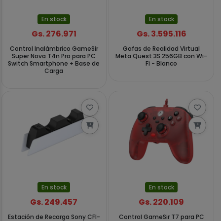
En stock
En stock
Gs. 276.971
Gs. 3.595.116
Control Inalámbrico GameSir
Gafas de Realidad Virtual
Super Nova T4n Pro para PC
Meta Quest 3S 256GB con Wi-
Switch Smartphone + Base de
Fi - Blanco
Carga
En stock
En stock
Gs. 249.457
Gs. 220.109
Estación de Recarga Sony CFI-
Control GameSir T7 para PC