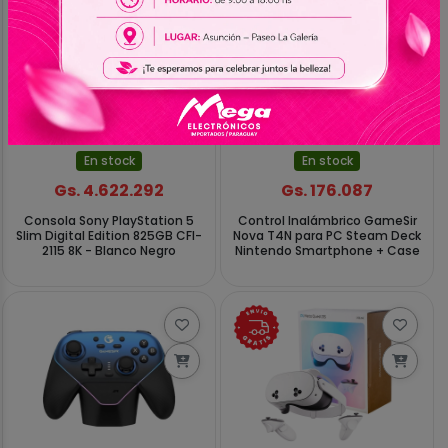
En stock
En stock
Gs. 4.622.292
Gs. 176.087
Consola Sony PlayStation 5
Control Inalámbrico GameSir
Slim Digital Edition 825GB CFI-
Nova T4N para PC Steam Deck
2115 8K - Blanco Negro
Nintendo Smartphone + Case