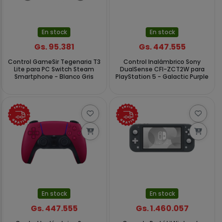
En stock
En stock
Gs. 95.381
Gs. 447.555
Control GameSir Tegenaria T3
Control Inalámbrico Sony
Lite para PC Switch Steam
DualSense CFI-ZCT2W para
Smartphone - Blanco Gris
PlayStation 5 - Galactic Purple
En stock
En stock
Gs. 447.555
Gs. 1.460.057