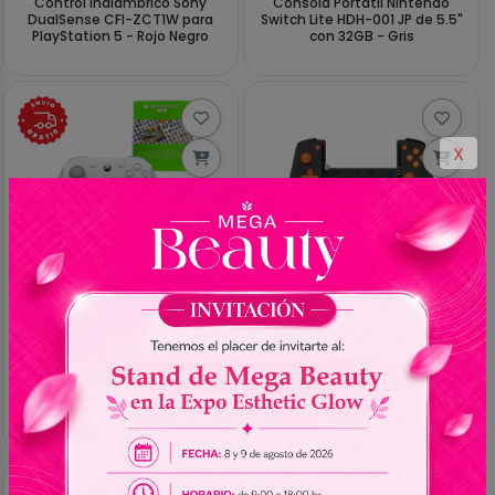
Control Inalámbrico Sony
Consola Portátil Nintendo
DualSense CFI-ZCT1W para
Switch Lite HDH-001 JP de 5.5"
PlayStation 5 - Rojo Negro
con 32GB - Gris
X
En stock
En stock
Gs. 388.859
Gs. 183.424
Control Inalámbrico Gamesir
Control para Smartphone
G7 Pro PC Xbox Smartphone +
GameSir X5 Lite Zenless -
Game Pass Ultimate + Base
Negro Naranja
de Carga