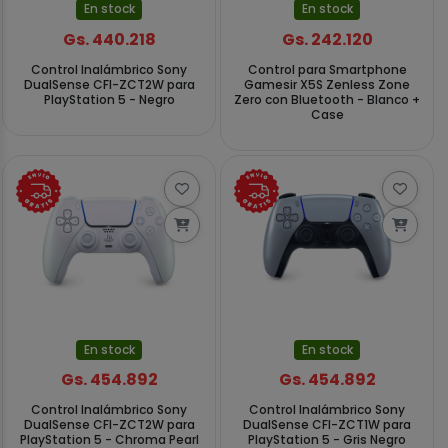
En stock
En stock
Gs. 440.218
Gs. 242.120
Control Inalámbrico Sony
Control para Smartphone
DualSense CFI-ZCT2W para
Gamesir X5S Zenless Zone
PlayStation 5 - Negro
Zero con Bluetooth - Blanco +
Case
En stock
En stock
Gs. 454.892
Gs. 454.892
Control Inalámbrico Sony
Control Inalámbrico Sony
DualSense CFI-ZCT2W para
DualSense CFI-ZCT1W para
PlayStation 5 - Chroma Pearl
PlayStation 5 - Gris Negro