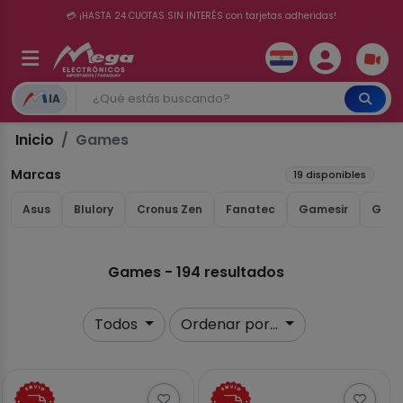
💳 ¡HASTA 24 CUOTAS SIN INTERÉS con tarjetas adheridas!
IA
Inicio
Games
Marcas
19 disponibles
Asus
Blulory
Cronus Zen
Fanatec
Gamesir
Game
Games - 194 resultados
Todos
Ordenar por...