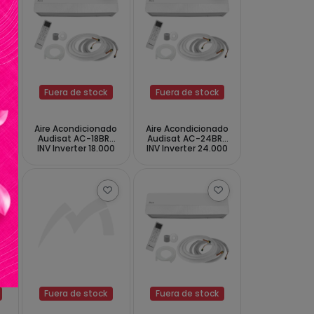
Fuera de stock
Fuera de stock
do
Aire Acondicionado
Aire Acondicionado
R
Audisat AC-18BR-
Audisat AC-24BR-
o
INV Inverter 18.000
INV Inverter 24.000
BTUs Frío Caliente
BTUs Frío Caliente
e
60Hz - Blanco (1
60Hz - Blanco (1
Año de Garantía)
Año de Garantía)
Fuera de stock
Fuera de stock