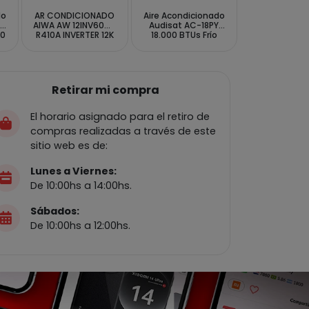
do
AR CONDICIONADO
Aire Acondicionado
-
AIWA AW 12INV60WF
Audisat AC-18PY
00
R410A INVERTER 12K
18.000 BTUs Frío
e
WIFI BRASIL +KIT
Caliente 50Hz -
Blanco (1 Año de
)
Garantía)
Retirar mi compra
El horario asignado para el retiro de
compras realizadas a través de este
sitio web es de:
Lunes a Viernes:
De 10:00hs a 14:00hs.
Sábados:
De 10:00hs a 12:00hs.