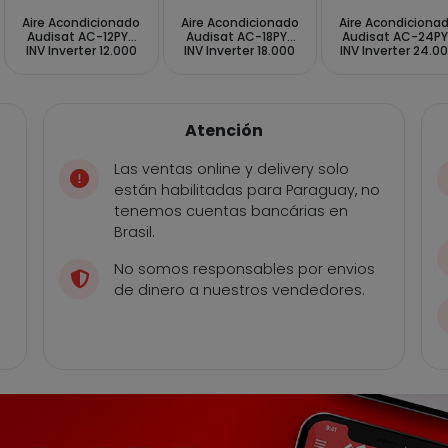
Aire Acondicionado
Aire Acondicionado
Aire Acondiciona
Audisat AC-12PY-
Audisat AC-18PY-
Audisat AC-24PY
INV Inverter 12.000
INV Inverter 18.000
INV Inverter 24.0
BTUs Frío Caliente
BTUs Frío Caliente
BTUs Frío Calient
50Hz - Blanco (1
50Hz - Blanco (1
50Hz - Blanco (1
Año de Garantía)
Año de Garantía)
Año de Garantía
Atención
Las ventas online y delivery solo
están habilitadas para Paraguay, no
tenemos cuentas bancárias en
Brasil.
No somos responsables por envios
de dinero a nuestros vendedores.