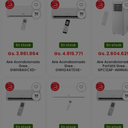
En stock
En stock
En stock
Gs. 3.961.964
Gs. 4.915.771
Gs. 2.604.62
Aire Acondicionado
Aire Acondicionado
Aire Acondiciona
Gree
Gree
Portátil Gree
GWH18AGCXD-
GWH24ATDXE-
GPC12AP-A6NNA1
K3NNA1B 18.000
S3DNA1A Inverter
12.000 BTUs Frío
BTUs Frío Caliente
24.000 BTUs Frío
127V ~ 60Hz -
50Hz - Blanco
Caliente 220 - 240
Blanco
V ~ 50 60 Hz -
Blanco
En stock
En stock
En stock