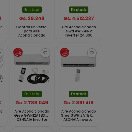
En stock
En stock
2
Gs. 29.348
Gs. 4.512.237
do
Control Universal
Aire Acondicionado
R
para Aire
Aiwa AW 24INV
o
Acondicionado
Inverter 24.000
Prosper K-1027E -
BTUs Frío Caliente
e
Blanco
60Hz - Blanco
En stock
En stock
3
Gs. 2.788.049
Gs. 2.861.419
do
Aire Acondicionado
Aire Acondicionado
Y
Gree GWH12ATBXA-
Gree GWH12ATBXB-
o
D3NNA1A Inverter
A3DNA1A Inverter
12.000 BTUs Frío
12.000 BTUs Frio
e
Caliente 60Hz -
Quente 115 V ~ 60Hz
Blanco
- Blanco