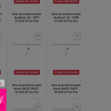
Fuera de stock
Fuera de stock
1
do
Aire Acondicionado
Aire Acondicionado
XF
Audisat AC-12PY
Audisat AC-12BR
0
12.000 BTUs Frío
12.000 BTUs Frío
e
Caliente 50Hz -
Caliente 60Hz -
60
Blanco (1 Año de
Blanco (1 Año de
Garantía)
Garantía)
Fuera de stock
Fuera de stock
X
do
Aire Acondicionado
Aire Acondicionado
Aiwa AW12 ONOFF
Aiwa AW18 ONOFF
12.000 BTUs Frío
18.000 BTUs Frío
e
Caliente 50Hz -
Caliente 50Hz -
Blanco
Blanco