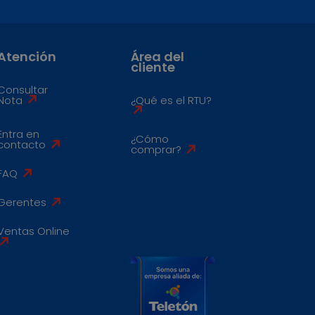
Atención
Área del
cliente
Consultar
Nota
¿Qué es el RTU?
Entra en
¿Cómo
contacto
comprar?
FAQ
Gerentes
Ventas Online