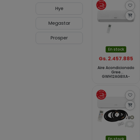
Hye
Megastar
Prosper
En stock
Gs. 2.457.885
Aire Acondicionado
Gree
GWH12AGBXA-
K3NNA2A 12.000
BTUs Frío Caliente
50Hz - Blanco
En stock