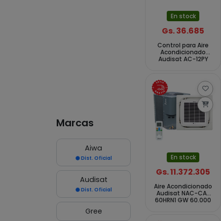
En stock
Gs. 36.685
Control para Aire
Acondicionado
Audisat AC-12PY
AC-12BR AC-12BR-
INV - Blanco
Marcas
Aiwa
En stock
Dist. Oficial
Gs. 11.372.305
Audisat
Aire Acondicionado
Dist. Oficial
Audisat NAC-CA-
60HRN1 GW 60.000
BTUs Frío Caliente
Gree
50Hz - Blanco