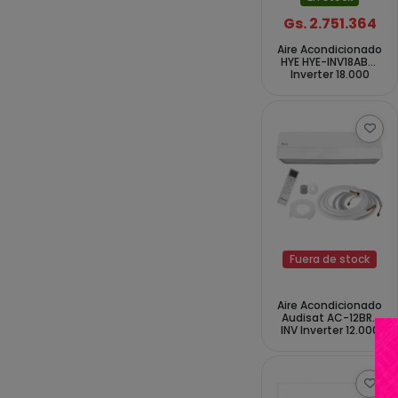
Gs. 2.751.364
Aire Acondicionado
HYE HYE-INV18ABW
Inverter 18.000
BTUs Frío Caliente
50Hz - Blanco
Fuera de stock
Aire Acondicionado
Audisat AC-12BR-
INV Inverter 12.000
BTUs Frío Caliente
60Hz - Blanco (1
Año de Garantía)