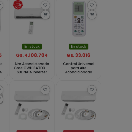
En stock
En stock
5
Gs. 4.108.704
Gs. 33.016
do
Aire Acondicionado
Control Universal
Gree GWH18ATDXB-
para Aire
A
S3DNA1A Inverter
Acondicionado
18.000 BTUs Frio
MegaStar RC01 -
Quente 220 - 240 V
Blanco
~ 50 60Hz - Blanco