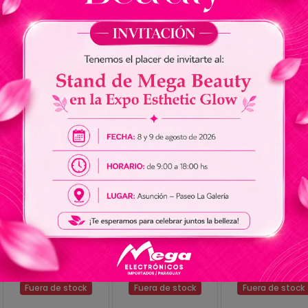
Fuera de stock
Fuera de stock
Fuera de stock
Aire Acondicionado
Aire Acondicionado
Aire Acondiciona
Aiwa AW12 ONOFF
Audisat AC-18BR
Audisat AC-24B
12.000 BTUs Frío
18.000 BTUs Frío
24.000 BTUs Frí
Caliente 60Hz -
Caliente 60Hz -
Caliente 60Hz -
Blanco
Blanco (1 Año de
Blanco (1 Año d
Garantía)
Garantía)
Fuera de stock
Fuera de stock
Fuera de stock