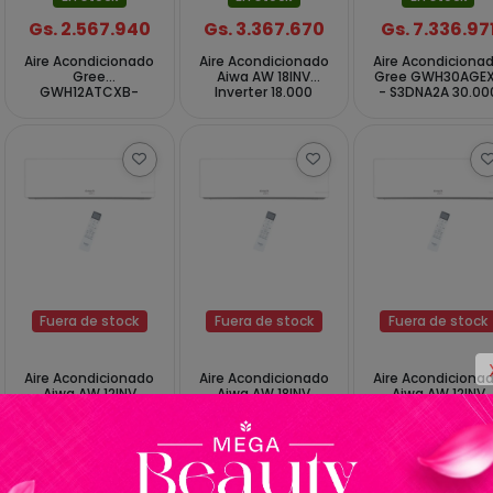
Gs. 2.567.940
Gs. 3.367.670
Gs. 7.336.97
Aire Acondicionado
Aire Acondicionado
Aire Acondiciona
Gree
Aiwa AW 18INV
Gree GWH30AGE
GWH12ATCXB-
Inverter 18.000
- S3DNA2A 30.00
K3DNA1A Inverter
BTUs Frío Caliente
BTUs Frío Calient
12.000 BTUs Frio
60Hz - Blanco
220 - 240V ~ 50 
Quente 220 - 240 V
- Blanco
~ 50Hz - Blanco
Fuera de stock
Fuera de stock
Fuera de stock
Aire Acondicionado
Aire Acondicionado
Aire Acondiciona
Aiwa AW 12INV
Aiwa AW 18INV
Aiwa AW 12INV
Inverter 12.000
Inverter 18.000
Inverter 12.000
BTUs Frío Caliente
BTUs Frío Caliente
BTUs Frío Calient
50Hz - Blanco
50Hz - Blanco
60Hz - Blanco