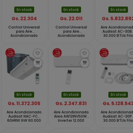
En stock
En stock
En stock
Gs. 22.304
Gs. 22.011
Gs. 5.832.89
Control Universal
Control Universal
Aire Acondiciona
para Aire
para Aire
Audisat AC-30B
Acondicionado
Acondicionado
30.000 BTUs Frí
Prosper K-1028E -
Prosper K-1029E -
Caliente 60Hz -
Blanco
Blanco
Blanco (1 Año d
Garantía)
En stock
En stock
En stock
Gs. 11.372.305
Gs. 2.347.831
Gs. 5.128.54
Aire Acondicionado
Aire Acondicionado
Aire Acondiciona
Audisat NAC-FC-
Aiwa AW12INV50WF
Audisat AC-30P
60HRN1 GW 60.000
Inverter 12.000
30.000 BTUs Frí
BTUs Frío Caliente
BTUs Frío Caliente
Caliente 50Hz -
50Hz - Blanco
220 V ~ 50Hz -
Blanco (1 Año d
Blanco
Garantía)