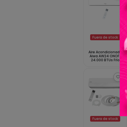
Fuera de stock
Aire Acondicionado
Aiwa AW24 ONOFF
24.000 BTUs Frío
Caliente 50Hz -
Blanco
Fuera de stock