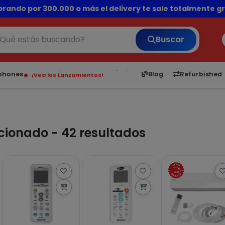
rando por 300.000 o más el delivery te sale totalmente gra
💳 ¡HASTA 24 CUOTAS SIN INTERÉS con tarjetas adheridas!
Buscar
6,050
5.23
1,900
1
¡Hasta en 24 cuotas sin interés!
tphones
Blog
Refurbished
Envíos rápidos a todo Paraguay.
¡Vea los Lanzamientos!
cionado - 42 resultados