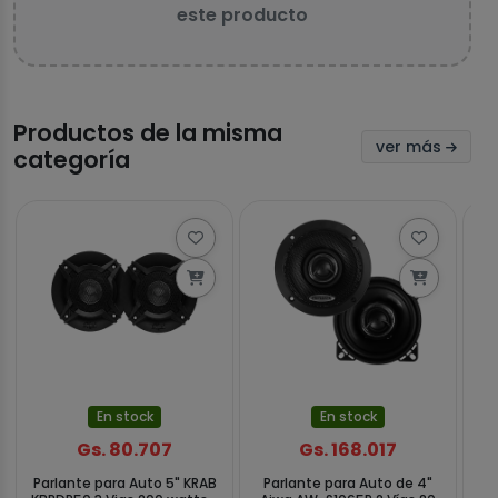
este producto
Productos de la misma
ver más
categoría
En stock
En stock
Gs. 80.707
Gs. 168.017
Parlante para Auto 5" KRAB
Parlante para Auto de 4"
Pa