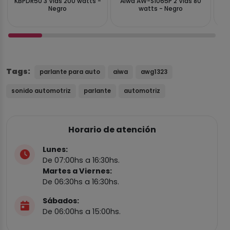
KBPDR50 3 Vias 200 watts -
Aiwa AW-S1065P 2 Vías 80
P
Negro
watts - Negro
Tags:
parlante para auto
aiwa
awg1323
sonido automotriz
parlante
automotriz
Horario de atención
Lunes:
De 07:00hs a 16:30hs.
Martes a Viernes:
De 06:30hs a 16:30hs.
Sábados:
De 06:00hs a 15:00hs.