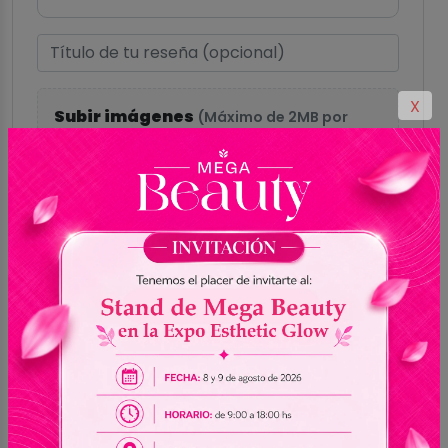
X
Subir imágenes
(Máximo de 2MB por
imagen)
Hasta 5 imágenes
Formatos aceptados: GIF, PNG, JPG, JPEG,
WEBP
Enviar reseña
0.0