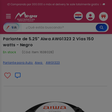
💳 ¡HASTA 24 CUOTAS SIN INTERÉS con tarjetas adheridas!
IA
Parlante de 5.25" Aiwa AWG1323 2 Vías 150
watts - Negro
En stock
(Cód. Item 1638028)
Parlante para Auto
Aiwa
AWG1323