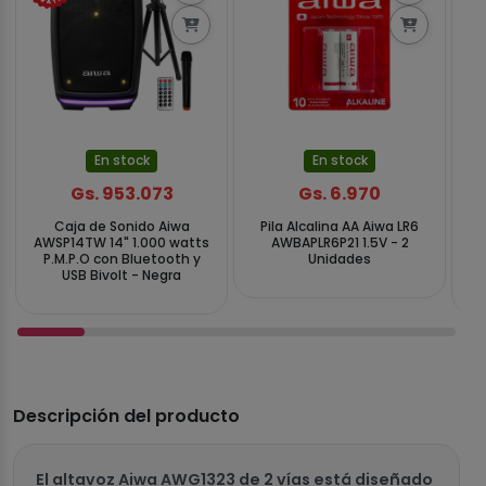
En stock
En stock
Gs. 953.073
Gs. 6.970
Caja de Sonido Aiwa
Pila Alcalina AA Aiwa LR6
AWSP14TW 14" 1.000 watts
AWBAPLR6P21 1.5V - 2
A
P.M.P.O con Bluetooth y
Unidades
USB Bivolt - Negra
Descripción del producto
El altavoz Aiwa AWG1323 de 2 vías está diseñado