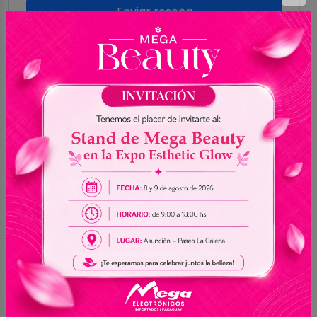
Enviar reseña
0.0
Sin reseñas
5
0
4
0
3
0
2
0
1
0