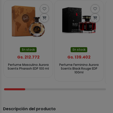
En stock
En stock
Gs. 212.772
Gs. 139.402
Perfume Masculino Aurora
Perfume Feminino Aurora
P
Scents Pharaoh EDP 100 ml
Scents Black Rouge EDP
Sc
100ml
Descripción del producto