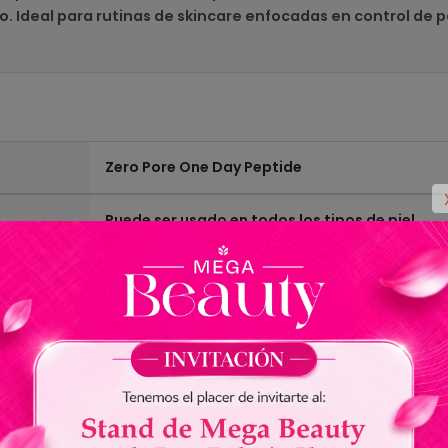
o. Ideal para rutinas de skincare enfocadas en control de p
Zero Pore One Day Peptide
Puede ser usado en todos los tipos de piel
Desarrollado con una combinación equilibrada
reducir la apariencia de los poros , iluminar, re
30 ml
141