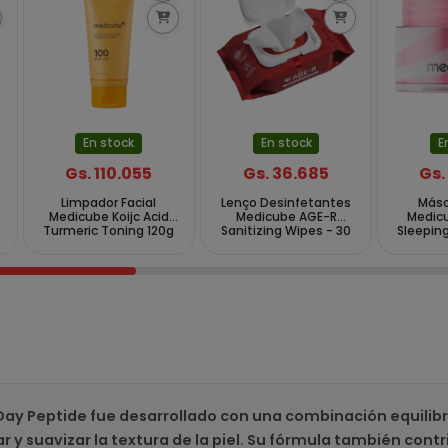
En stock
En stock
E
Gs. 110.055
Gs. 36.685
Gs.
Limpador Facial
Lenço Desinfetantes
Másc
Medicube Koijc Acid
Medicube AGE-R
Medicu
Turmeric Toning 120g
Sanitizing Wipes - 30
Sleeping
Unidades
Day Peptide fue desarrollado con una combinación equilibr
ar y suavizar la textura de la piel. Su fórmula también contr