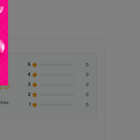
5
0
0
4
0
3
0
2
0
eñas
1
0