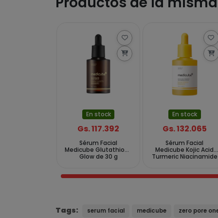
Productos de la misma
En stock
En stock
Gs. 132.065
Gs. 117.392
Sérum Facial
Sérum Facial
Medicube Kojic Acid
Medicube Glutathione
Turmeric Niacinamide
Glow de 30 g
de 30 ml
Tags:
serum facial
medicube
zero pore on