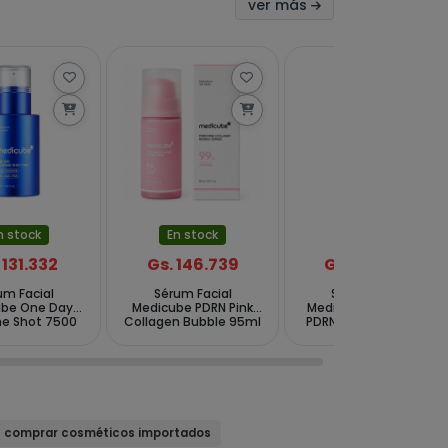
ver más
n stock
En stock
En stock
 131.332
Gs. 146.739
Gs. 124.729
um Facial
Sérum Facial
Sérum Facial
ube One Day
Medicube PDRN Pink
Medicube Ultra Light
e Shot 7500
Collagen Bubble 95ml
PDRN Pink Peptide de
e 30 ml
30ml
comprar cosméticos importados