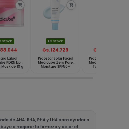
n stock
En stock
En stock
 88.044
Gs. 124.729
Gs. 139.402
ara Labial
Protetor Solar Facial
Protetor Solar Facial
be PDRN Lip
Medicube Zero Pore
Medicube PDRN Pink
 Mask de 10 g
Moisture SPF50+
Tone Up SPF50+
PA++++ 50ml
PA++++ 50ml
ada de AHA, BHA, PHA y LHA para ayudar a
ibuye a mejorar la firmeza y dejar el