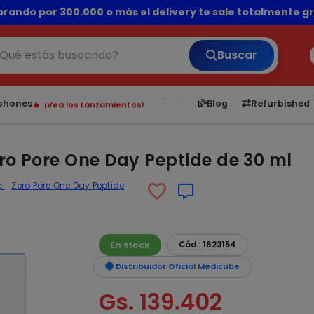
💳 ¡HASTA 24 CUOTAS SIN INTERÉS con tarjetas adheridas!
Buscar
6,050
5.22
1,900
1
tphones
Blog
Refurbished
¡Hasta en 24 cuotas sin interés!
Envíos rápidos a todo Paraguay.
¡Vea los Lanzamientos!
ro Pore One Day Peptide de 30 ml
e
Zero Pore One Day Peptide
En stock
Cód.: 1623154
Distribuidor Oficial Medicube
Gs. 139.402