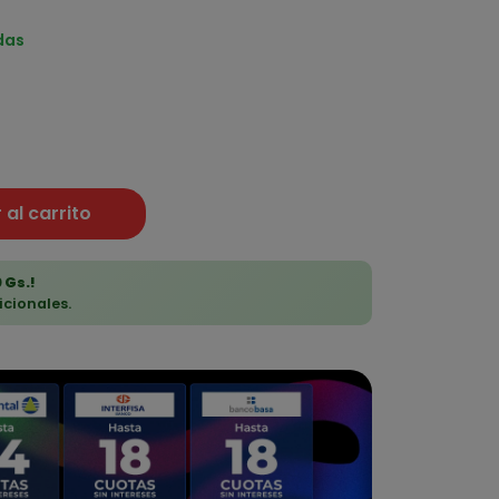
das
 al carrito
 Gs.!
icionales.