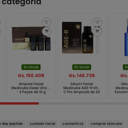
 categoría
En stock
En stock
E
Gs. 150.408
Gs. 146.739
Gs.
Ampola Facial
Sérum Facial
Sér
Medicube Deep Vita C
Medicube AGE-R Vita
Medic
- 3 Peças de 10 g
C Pro Ampoule de 20
Exosom
ml
d
e day peptide
cuidado facial
cosmeticos
comprar skincare