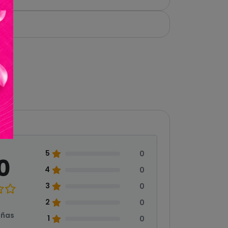
5
0
0
4
0
3
0
2
0
eñas
1
0