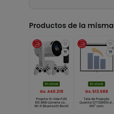
Productos de la misma
En stock
En stock
Gs. 440.218
Gs. 513.588
Projetor G-tide PJ10
Tela de Projeção
130 ANSI Lúmens com
Quanta QTTLM100i de
Wi-Fi Bluetooth Bivolt
100" com
- Branco
Recolhimento Manual
- Branca