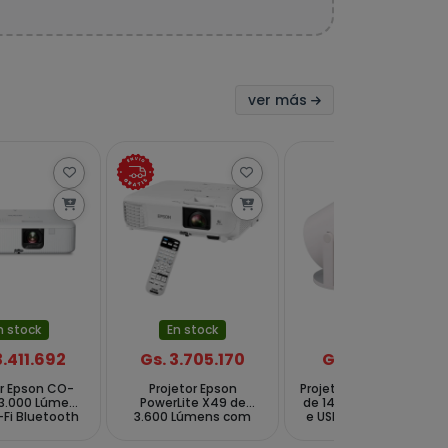
ver más
n stock
En stock
En stock
3.411.692
Gs. 3.705.170
Gs. 205.435
or Epson CO-
Projetor Epson
Projetor BAK BK-GY300
 3.000 Lúmens
PowerLite X49 de
de 140 ANSI com HDMI
Fi Bluetooth
3.600 Lúmens com
e USB Bivolt - Branco
lt - Branco
HDMI e VGA Bivolt -
Branco