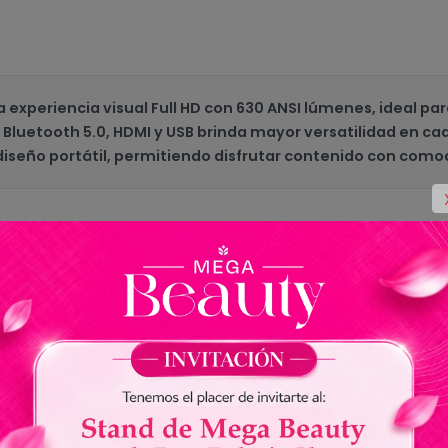
 experiencia visual Full HD con 630 ANSI lúmenes, ideal p
, Bluetooth 5.0, HDMI y USB brinda mayor versatilidad en ca
diseño portátil, permitiendo disfrutar contenido con como
LX60HD
Azul/Negro
630
Full HD 1920 x 1080