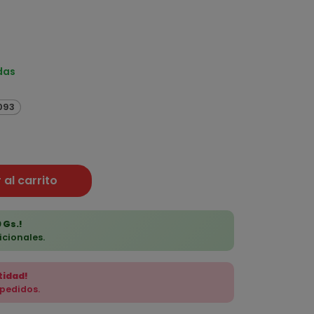
das
.093
 al carrito
 Gs.!
icionales.
tidad!
 pedidos.