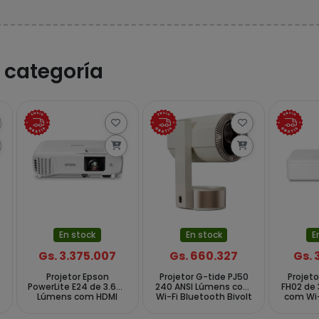
 categoría
En stock
En stock
E
Gs. 3.375.007
Gs. 660.327
Gs. 
Projetor Epson
Projetor G-tide PJ50
Projet
PowerLite E24 de 3.600
240 ANSI Lúmens com
FH02 de
Lúmens com HDMI
Wi-Fi Bluetooth Bivolt
com Wi-
VGA IN Out Bivolt -
- Bege
Bivo
Branco