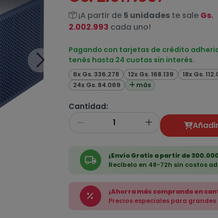
¡A partir de
5 unidades
te sale
Gs.
2.002.993
cada uno!
Pagando con tarjetas de crédito adheri
tenés hasta 24 cuotas sin interés.
6x Gs. 336.278
12x Gs. 168.139
18x Gs. 112
24x Gs. 84.069
más
Cantidad:
Añadir
¡Envío Gratis a partir de 300.000
Recíbelo en 48-72h sin costos ad
¡Ahorra más comprando en can
Precios especiales para grandes