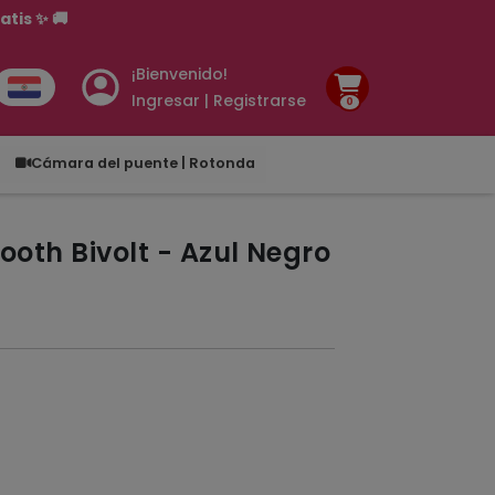
tis ✨ 🚚
¡Bienvenido!
Ingresar | Registrarse
0
.00
Cámara del puente | Rotonda
oth Bivolt - Azul Negro