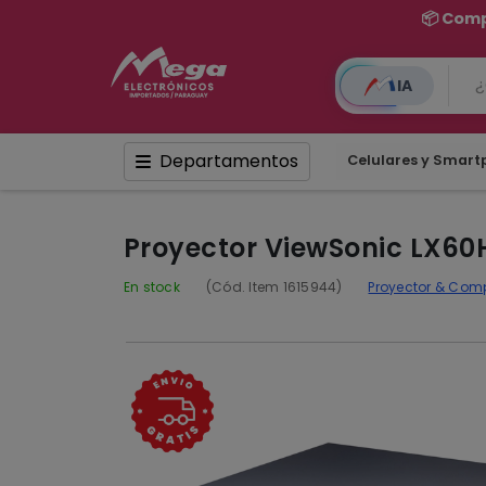
📦 Comp
IA
Departamentos
Celulares y Smar
Proyector ViewSonic LX60H
En stock
(Cód. Item 1615944)
Proyector & Co