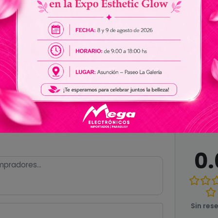
50" a 140"
Ver todas las especificaciones
0.
Sin res