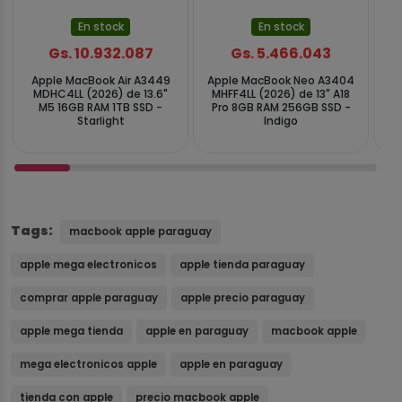
En stock
En stock
Gs. 10.932.087
Gs. 5.466.043
Apple MacBook Air A3449
Apple MacBook Neo A3404
A
MDHC4LL (2026) de 13.6"
MHFF4LL (2026) de 13" A18
MQ
M5 16GB RAM 1TB SSD -
Pro 8GB RAM 256GB SSD -
Starlight
Indigo
Tags:
macbook apple paraguay
apple mega electronicos
apple tienda paraguay
comprar apple paraguay
apple precio paraguay
apple mega tienda
apple en paraguay
macbook apple
mega electronicos apple
apple en paraguay
tienda con apple
precio macbook apple