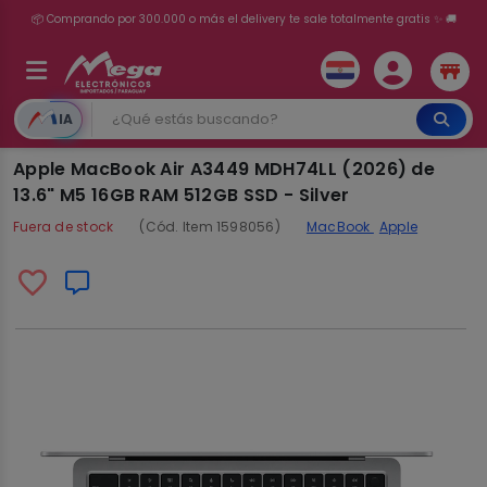
💳 ¡HASTA 24 CUOTAS SIN INTERÉS con tarjetas adheridas!
IA
Apple MacBook Air A3449 MDH74LL (2026) de
13.6" M5 16GB RAM 512GB SSD - Silver
Fuera de stock
(Cód. Item 1598056)
MacBook
Apple