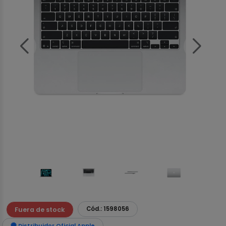
Cód.: 1598056
Fuera de stock
Distribuidor Oficial Apple