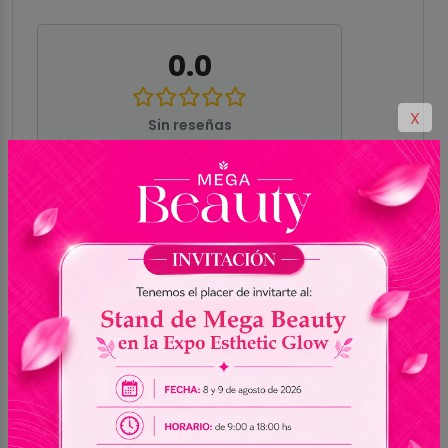
0.0
X
Sin reseñas
5
0
4
0
3
0
2
0
1
0