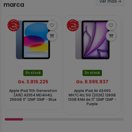
ver más
marca
En stock
En stock
Gs. 3.815.225
Gs. 6.595.937
Apple iPad 11th Generation
Apple iPad Air A3460
(A16) A3354 MD4H4LL
MH7C4LL 5G (2026) 128GB
256GB 11" 12MP 12MP - Blue
12GB RAM de 11" 12MP 12MP -
12
Purple