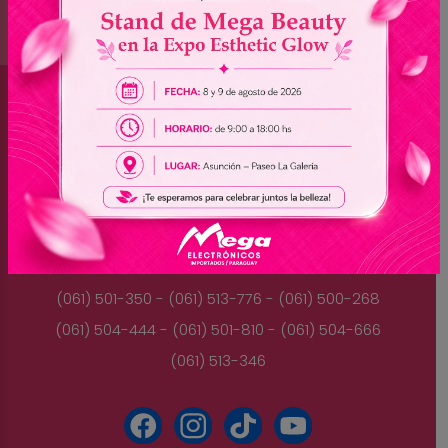
Brasil
(045) 3528-9053 - (045) 3528-8462
(045) 3025-7072 - (045) 3025-7736
(045) 3025-7713
Paraguay
(061) 501-350 - (061) 513-776 - (061) 500-268
(061) 504-444 - (061) 501-810 - (061) 504-666
(061) 513-346