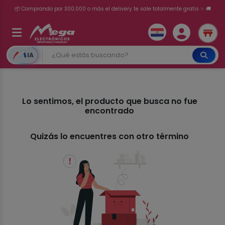
📦 Comprando por 300.000 o más el delivery te sale totalmente gratis ✨ 🚚
💳 ¡HASTA 24 CUOTAS SIN INTERÉS con tarjetas adheridas!
IA
Lo sentimos, el producto que busca no fue
encontrado
Quizás lo encuentres con otro término