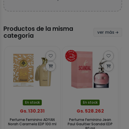
Productos de la misma
ver más
categoría
En stock
En stock
Gs. 130.231
Gs. 528.262
Perfume Feminino ADYAN
Perfume Feminino Jean
P
Norah Caramela EDP 100 ml
Paul Gaultier Scandal EDP
80 ml