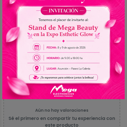
Sin reseñas
5
0
4
0
3
0
2
0
1
0
Aún no hay valoraciones
Sé el primero en compartir tu experiencia con
este producto