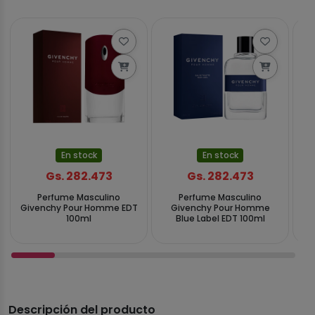
En stock
En stock
Gs. 282.473
Gs. 282.473
Perfume Masculino
Perfume Masculino
Givenchy Pour Homme EDT
Givenchy Pour Homme
Gi
100ml
Blue Label EDT 100ml
Descripción del producto