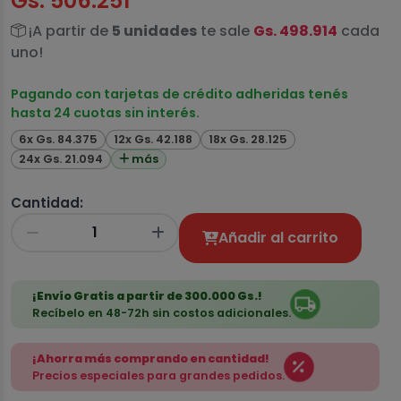
Gs. 506.251
¡A partir de
5 unidades
te sale
Gs. 498.914
cada
uno!
Pagando con tarjetas de crédito adheridas tenés
hasta 24 cuotas sin interés.
6x Gs. 84.375
12x Gs. 42.188
18x Gs. 28.125
24x Gs. 21.094
más
Cantidad:
Añadir al carrito
¡Envío Gratis a partir de 300.000 Gs.!
Recíbelo en 48-72h sin costos adicionales.
¡Ahorra más comprando en cantidad!
Precios especiales para grandes pedidos.