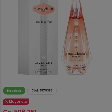
En stock
Cód.: 1579383
% Mayorista