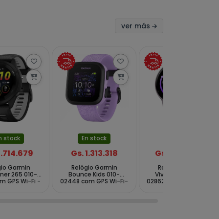
ver más
n stock
En stock
En stock
2.714.679
Gs. 1.313.318
Gs. 1.687.503
gio Garmin
Relógio Garmin
Relógio Garmin
ner 265 010-
Bounce Kids 010-
Vivoactive 5 010-
m GPS Wi-Fi -
02448 com GPS Wi-Fi-
02862 com GPS Wi-Fi -
Preto
Preto Roxo
Roxo