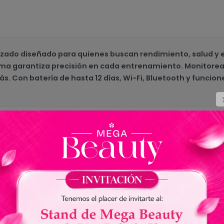
ado diseñado para quienes buscan rendimiento, salud y est
tema garantiza precisión en cada entrenamiento. Monitore
s. Con batería de hasta 12 días, Wi-Fi, Bluetooth y funcio
Venu 4 010-03014-03
Reloj: Negro - Pulsera: Marron
Touch Screen de 1.4" AMOLED con protección Co