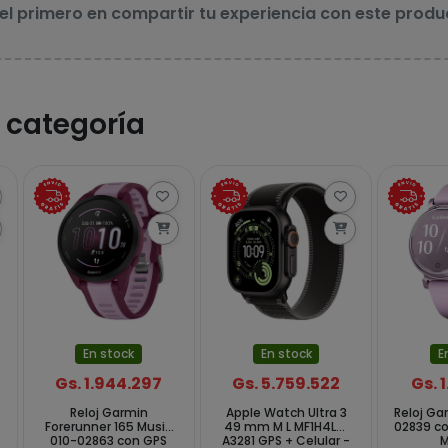
 el primero en compartir tu experiencia con este produ
 categoría
En stock
En stock
E
Gs. 1.944.297
Gs. 5.759.522
Gs. 
Reloj Garmin
Apple Watch Ultra 3
Reloj Gar
Forerunner 165 Music
49 mm M L MF1H4LW
02839 co
010-02863 con GPS
A3281 GPS + Celular -
M