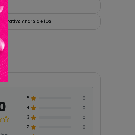
operativo Android e iOS
5
0
0
4
0
3
0
2
0
eñas