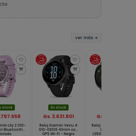
cto
ver más
n stock
En stock
En stock
1.797.558
Gs. 3.631.801
Gs. 2.531.255
min Lily 2 010-
Reloj Garmin Venu 4
Reloj Samsung Galaxy
n Bluetooth -
010-03013 41mm con
Watch 9 SM-
orado
GPS Wi-Fi - Negro
L350NZSALTA 44 mm