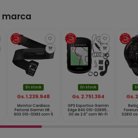
a marca
En stock
En stock
E
Gs. 1.239.948
Gs. 2.751.364
Gs. 
Monitor Cardíaco
GPS Esportivo Garmin
Reló
Peitoral Garmin HRM
Edge 840 010-02695-
Forerun
600 010-13383 com 5
00 de 2.6" com Wi-Fi
02810 co
ATM - Preto
Bluetooth - Preto