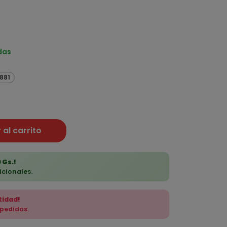
das
.881
 al carrito
 Gs.!
icionales.
tidad!
 pedidos.