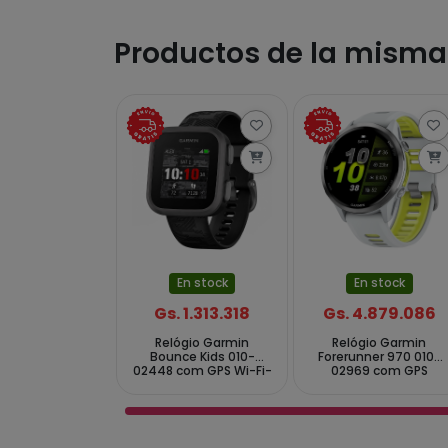
Productos de la mism
En stock
En stock
Gs. 1.313.318
Gs. 4.879.086
Relógio Garmin
Relógio Garmin
Bounce Kids 010-
Forerunner 970 010-
02448 com GPS Wi-Fi-
02969 com GPS
Cinza Preto
Bluetooth - Branco
Amarelo