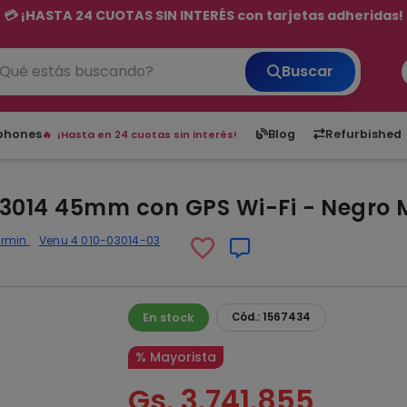
💳 ¡HASTA 24 CUOTAS SIN INTERÉS con tarjetas adheridas!
Buscar
6,050
5.20
1,900
1
tphones
Blog
Refurbished
¡Hasta en 24 cuotas sin interés!
Envíos rápidos a todo Paraguay.
¡Vea los Lanzamientos!
03014 45mm con GPS Wi-Fi - Negro 
rmin
Venu 4 010-03014-03
En stock
Cód.: 1567434
% Mayorista
Gs. 3.741.855