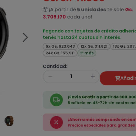
¡A partir de
5 unidades
te sale
Gs.
3.705.170
cada uno!
Pagando con tarjetas de crédito adheri
tenés hasta 24 cuotas sin interés.
6x Gs. 623.643
12x Gs. 311.821
18x Gs. 207
24x Gs. 155.911
más
Cantidad:
Añadir
¡Envío Gratis a partir de 300.000
Recíbelo en 48-72h sin costos ad
¡Ahorra más comprando en can
Precios especiales para grandes