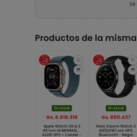
Sé
Productos de la misma
En stock
En stock
Gs. 6.016.316
Gs. 880.437
Apple Watch Ultra 3
Reloj Xiaomi Watch 2
49 mm M MEWM4LW
M2320W1 con GPS
A3281 GPS + Celular -
Bluetooth - Negro