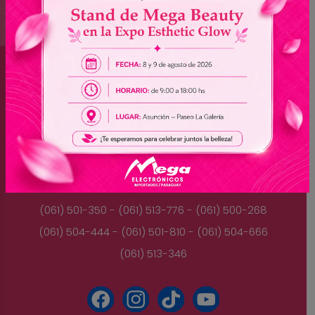
Brasil
(045) 3528-9053 - (045) 3528-8462
(045) 3025-7072 - (045) 3025-7736
(045) 3025-7713
Paraguay
(061) 501-350 - (061) 513-776 - (061) 500-268
(061) 504-444 - (061) 501-810 - (061) 504-666
(061) 513-346