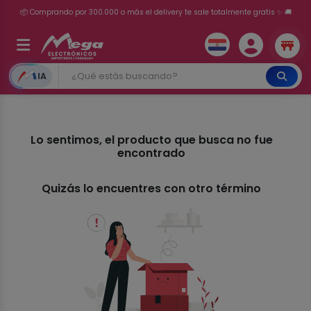
📦 Comprando por 300.000 o más el delivery te sale totalmente gratis ✨ 🚚
💳 ¡HASTA 24 CUOTAS SIN INTERÉS con tarjetas adheridas!
IA
Lo sentimos, el producto que busca no fue
encontrado
Quizás lo encuentres con otro término