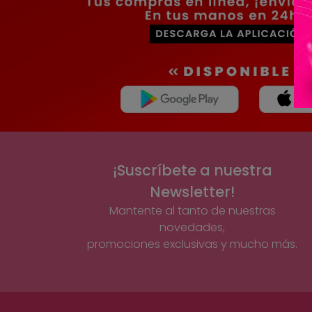
¡Suscríbete a nuestra
Newsletter!
Mantente al tanto de nuestras
novedades,
promociones exclusivas y mucho más.