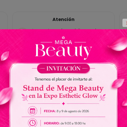
Atención
Las ventas online y delivery solo
están habilitadas para Paraguay, no
tenemos cuentas bancárias en
Brasil.
No somos responsables por envios
de dinero a nuestros vendedores.