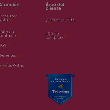
Atención
Área del
cliente
Consultar
Nota
¿Qué es el RTU?
Entra en
¿Cómo
contacto
comprar?
FAQ
Gerentes
Ventas Online