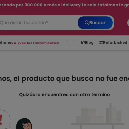
rando por 300.000 o más el delivery te sale totalmente gra
💳 ¡HASTA 24 CUOTAS SIN INTERÉS con tarjetas adheridas!
Buscar
¡Hasta en 24 cuotas sin interés!
6,050
5.20
1,900
1
Envíos rápidos a todo Paraguay.
tphones
Blog
Refurbished
¡Vea los Lanzamientos!
mos, el producto que busca no fue e
Quizás lo encuentres con otro término