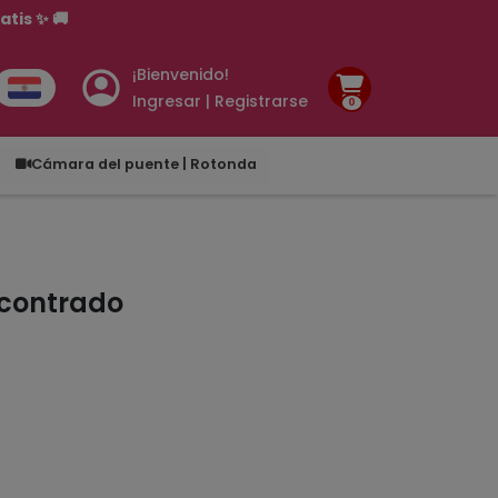
tis ✨ 🚚
¡Bienvenido!
Ingresar | Registrarse
0
.00
Cámara del puente | Rotonda
ncontrado