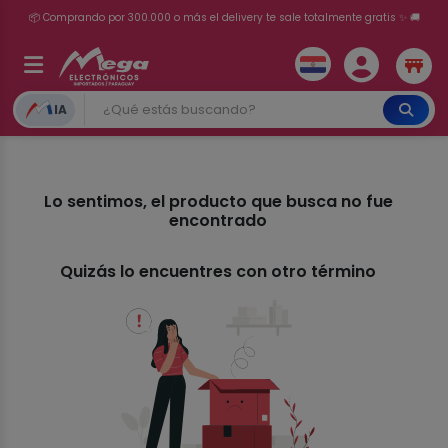
📦 Comprando por 300.000 o más el delivery te sale totalmente gratis ✨ 🚚
💳 ¡HASTA 24 CUOTAS SIN INTERÉS con tarjetas adheridas!
IA
Lo sentimos, el producto que busca no fue
encontrado
Quizás lo encuentres con otro término