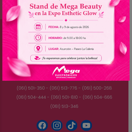
Brasil
(045) 3528-9053 - (045) 3528-8462
(045) 3025-7072 - (045) 3025-7736
(045) 3025-7713
Paraguay
(061) 501-350 - (061) 513-776 - (061) 500-268
(061) 504-444 - (061) 501-810 - (061) 504-666
(061) 513-346