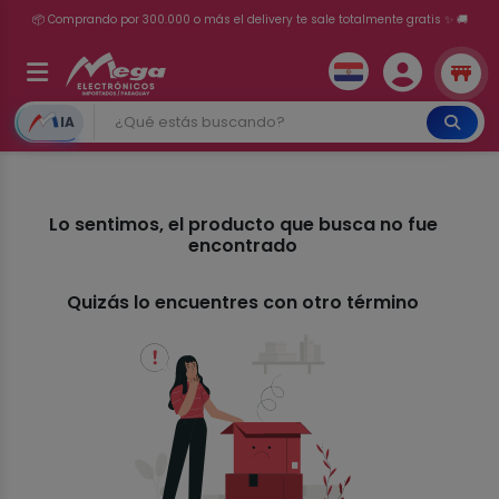
📦 Comprando por 300.000 o más el delivery te sale totalmente gratis ✨ 🚚
💳 ¡HASTA 24 CUOTAS SIN INTERÉS con tarjetas adheridas!
IA
Lo sentimos, el producto que busca no fue
encontrado
Quizás lo encuentres con otro término