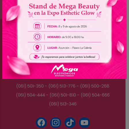
Brasil
(045) 3528-9053 - (045) 3528-8462
(045) 3025-7072 - (045) 3025-7736
(045) 3025-7713
Paraguay
(061) 501-350 - (061) 513-776 - (061) 500-268
(061) 504-444 - (061) 501-810 - (061) 504-666
(061) 513-346