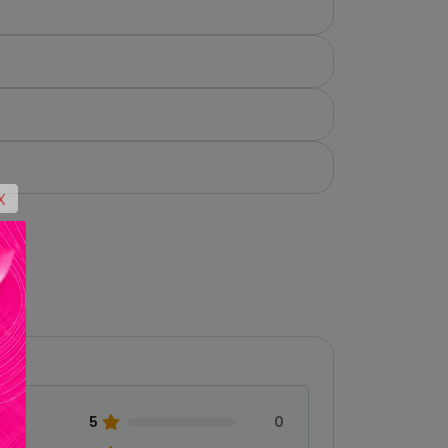
X
5
0