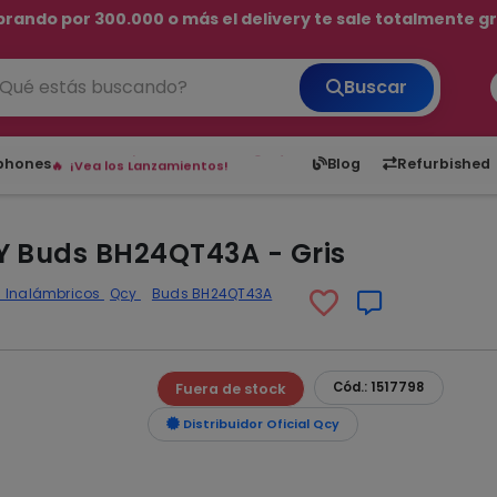
rando por 300.000 o más el delivery te sale totalmente gra
💳 ¡HASTA 24 CUOTAS SIN INTERÉS con tarjetas adheridas!
Buscar
6,050
5.22
1,900
1
¡Hasta en 24 cuotas sin interés!
tphones
Blog
Refurbished
Envíos rápidos a todo Paraguay.
¡Vea los Lanzamientos!
Y Buds BH24QT43A - Gris
s Inalámbricos
Qcy
Buds BH24QT43A
Cód.: 1517798
Fuera de stock
Distribuidor Oficial Qcy