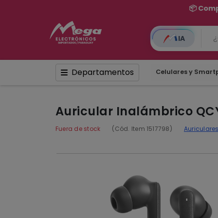
📦 Comp
IA
Departamentos
Celulares y Smar
Auricular Inalámbrico QC
Fuera de stock
(Cód. Item 1517798)
Auriculare