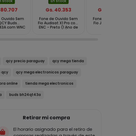
n stock
En stock
En stock
 80.707
Gs. 40.353
Gs. 238.452
e Ouvido Sem
Fone de Ouvido Sem
Fone de Ouvido Sem
 QCY Buds
Fio Audisat X1 Pro com
Fio JBL TUNE 530BT -
43A com WNC
ENC - Preto (1 Ano de
Azul
 Branco
Garantia)
qcy precio paraguay
qcy mega tienda
o qcy
qcy mega electronicos paraguay
ra online
tienda mega electronicos
a
buds bh24qt43a
Retirar mi compra
El horario asignado para el retiro de
compras realizadas a través de este