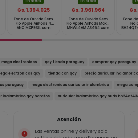
En stock
En stock
E
Gs. 1.394.025
Gs. 3.961.964
Gs.
Fone de Ouvido Sem
Fone de Ouvido Sem
Fone d
Fio Apple AirPods 4
Fio Apple AirPods Max 2
Fio
ANC MXP93LL com
MHWL4AM A3454 com
BH24QT
USB-C Charging Case
ANC - Starlight
-
- Branco
 mega electronicos
qcy tienda paraguay
comprar qcy paraguay
ega electronicos qcy
tienda con qcy
precio auricular inalambric
cos paraguay
mega electronicos auricular inalambrico
mega comp
ar inalambrico qcy baratos
auricular inalambrico qcy buds bh24qt43
Atención
Las ventas online y delivery solo
están habilitadas para Paraguay, no