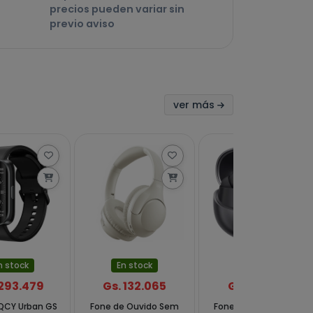
precios pueden variar sin
previo aviso
ver más
n stock
En stock
En stock
 293.479
Gs. 132.065
Gs. 190.761
 QCY Urban GS
Fone de Ouvido Sem
Fone de Ouvido Sem