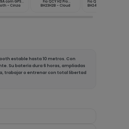
9A com GPS
Fio QCY H2 Pro
Fio QCY Melobuds Pro
oth - Cinza
BH23H2B - Cloud
BH24HT08A com ANC
Preto
White
- Preto
ooth estable hasta 10 metros. Con
te. Su batería dura 6 horas, ampliadas
, trabajar o entrenar con total libertad