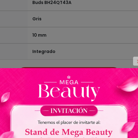
Buds BH24QT43A
Gris
10 mm
Integrado
Ver todas las especificaciones