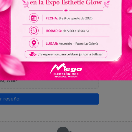
0.
Sin res
r imagen)
EG, WEBP
ar reseña