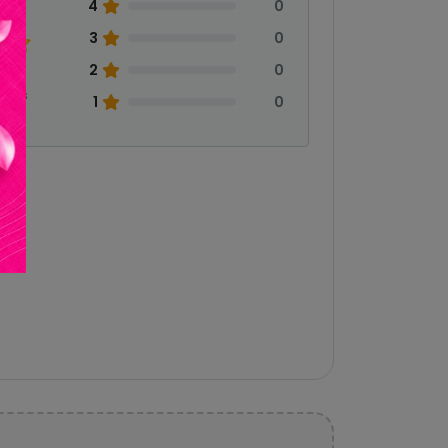
0
4
0
3
0
2
0
eñas
1
0