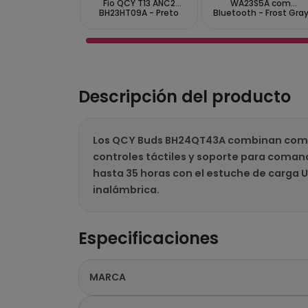
Fio QCY T13 ANC2
WA23S5A com
BH23HT09A - Preto
Bluetooth - Frost Gra
Descripción del producto
Los QCY Buds BH24QT43A combinan comodi
controles táctiles y soporte para coman
hasta 35 horas con el estuche de carga US
inalámbrica.
Especificaciones
MARCA