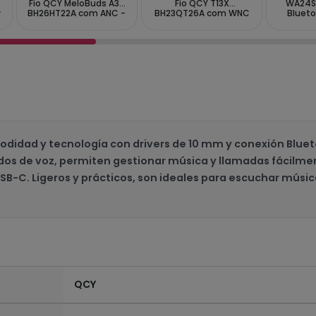
Fio QCY MeloBuds A30
Fio QCY T13X
WA24S
y
BH26HT22A com ANC -
BH23QT26A com WNC
Blueto
Preto
- Phantom Black
dad y tecnología con drivers de 10 mm y conexión Bluet
dos de voz, permiten gestionar música y llamadas fácilmen
B-C. Ligeros y prácticos, son ideales para escuchar música
QCY