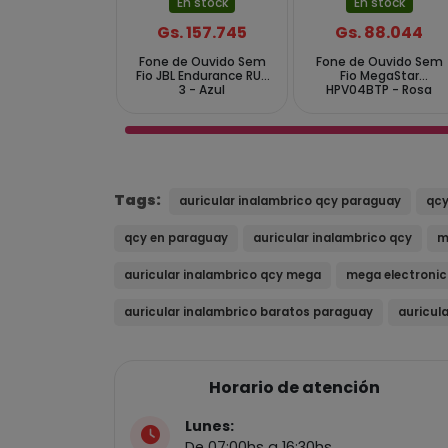
En stock
En stock
Gs. 157.745
Gs. 88.044
Fone de Ouvido Sem
Fone de Ouvido Sem
Fio JBL Endurance RUN
Fio MegaStar
3 - Azul
HPV04BTP - Rosa
Tags:
auricular inalambrico qcy paraguay
qcy
qcy en paraguay
auricular inalambrico qcy
m
auricular inalambrico qcy mega
mega electroni
auricular inalambrico baratos paraguay
auricul
Horario de atención
Lunes:
De 07:00hs a 16:30hs.