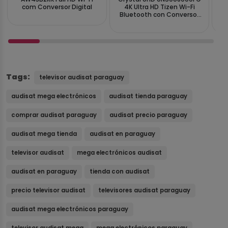
com Conversor Digital
4K Ultra HD Tizen Wi-Fi
Wi
Bluetooth con Conversor
Digital
Tags:
televisor audisat paraguay
audisat mega electrónicos
audisat tienda paraguay
comprar audisat paraguay
audisat precio paraguay
audisat mega tienda
audisat en paraguay
televisor audisat
mega electrónicos audisat
audisat en paraguay
tienda con audisat
precio televisor audisat
televisores audisat paraguay
audisat mega electrónicos paraguay