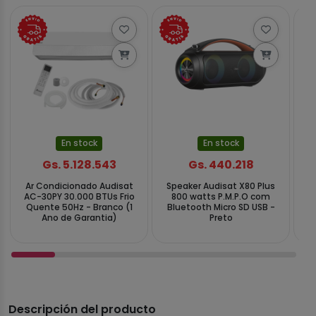
En stock
En stock
Gs. 5.128.543
Gs. 440.218
Ar Condicionado Audisat
Speaker Audisat X80 Plus
R
AC-30PY 30.000 BTUs Frio
800 watts P.M.P.O com
Re
Quente 50Hz - Branco (1
Bluetooth Micro SD USB -
- 
Ano de Garantia)
Preto
Descripción del producto