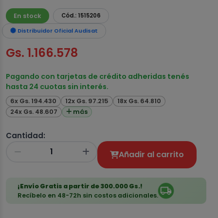
En stock
Cód.: 1515206
Distribuidor Oficial Audisat
Gs. 1.166.578
Pagando con tarjetas de crédito adheridas tenés
hasta 24 cuotas sin interés.
6x Gs. 194.430
12x Gs. 97.215
18x Gs. 64.810
24x Gs. 48.607
más
Cantidad:
Añadir al carrito
¡Envío Gratis a partir de 300.000 Gs.!
Recíbelo en 48-72h sin costos adicionales.