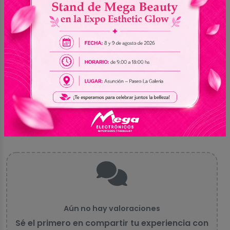
Sin reseñas
5
0
4
0
3
0
2
0
1
0
Aún no hay valoraciones
Sé el primero en compartir tu experiencia con