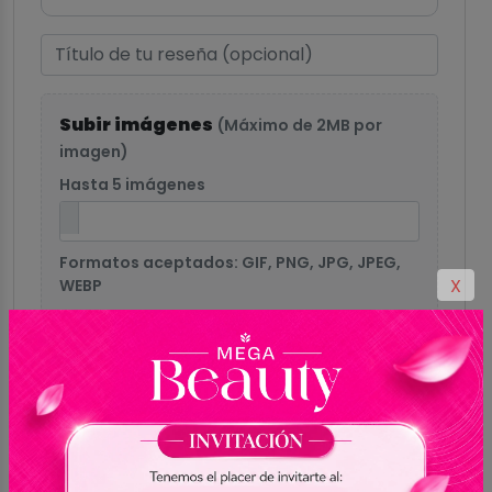
Subir imágenes
(Máximo de 2MB por
imagen)
Hasta 5 imágenes
Formatos aceptados: GIF, PNG, JPG, JPEG,
X
WEBP
Enviar reseña
0.0