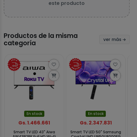
este producto
Productos de la misma
ver más
categoría
En stock
En stock
Gs. 1.466.661
Gs. 2.347.831
Smart TV LED 43" Aiwa
Smart TV LED 50" Samsung
Sm
AW43B2RK Full HD Wi-Fi
Crystal UHD UN50U8000FG
AD