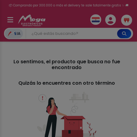
📦 Comprando por 300.000 o más el delivery te sale totalmente gratis ✨ 🚚
💳 ¡HASTA 24 CUOTAS SIN INTERÉS con tarjetas adheridas!
IA
Lo sentimos, el producto que busca no fue
encontrado
Quizás lo encuentres con otro término