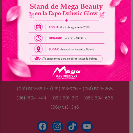
Brasil
(045) 3528-9053 - (045) 3528-8462
(045) 3025-7072 - (045) 3025-7736
(045) 3025-7713
Paraguay
(061) 501-350 - (061) 513-776 - (061) 500-268
(061) 504-444 - (061) 501-810 - (061) 504-666
(061) 513-346