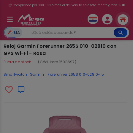
📦 Comprando por 300.000 o más el delivery te sale totalmente gratis ✨ 🚚
💳 ¡HASTA 24 CUOTAS SIN INTERÉS con tarjetas adheridas!
IA
Reloj Garmin Forerunner 265S 010-02810 con
GPS Wi-Fi - Rosa
Fuera de stock
(Cód. Item 1508697)
Smartwatch
Garmin
Forerunner 265S 010-02810-15