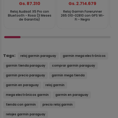
Gs. 87.310
Gs. 2.714.679
Reloj Audisat X5 Pro con
Reloj Garmin Forerunner
R
Bluetooth - Rosa (3 Meses
265 010-02810 con GPS Wi-
57
de Garantía)
Fi - Negro
GP
Tags:
reloj garmin paraguay
garmin mega electrónicos
garmin tienda paraguay
comprar garmin paraguay
garmin precio paraguay
garmin mega tienda
garmin en paraguay
reloj garmin
mega electrónicos garmin
garmin en paraguay
tienda con garmin
precio reloj garmin
relojes garmin paraguay