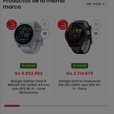
Productos de la misma
ver más
marca
En stock
En stock
Gs. 5.832.892
Gs. 2.714.679
Relógio Garmin Fenix 8
Relógio Garmin Forerunner
Re
AMOLED 010-02903 43 mm
265 010-02810 com GPS Wi-
5 
com GPS Wi-Fi - Silver
Fi - Preto
Whitestone