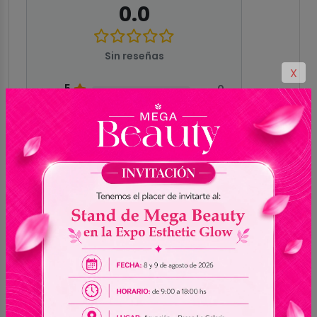
0.0
Sin reseñas
X
5
0
4
0
3
0
2
0
1
0