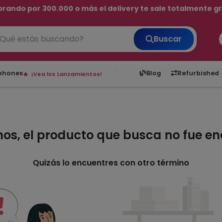
rando por 300.000 o más el delivery te sale totalmente gra
💳 ¡HASTA 24 CUOTAS SIN INTERÉS con tarjetas adheridas!
Buscar
¡Hasta en 24 cuotas sin interés!
Envíos rápidos a todo Paraguay.
6,050
5.20
1,900
1
tphones
Blog
Refurbished
¡Vea los Lanzamientos!
mos, el producto que busca no fue e
Quizás lo encuentres con otro término