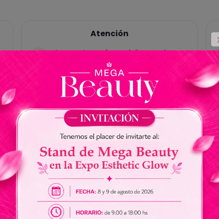
Atención
Las ventas online y delivery solo
están habilitadas para Paraguay, no
tenemos cuentas bancárias en
Brasil.
No somos responsables por envios
de dinero a nuestros vendedores.