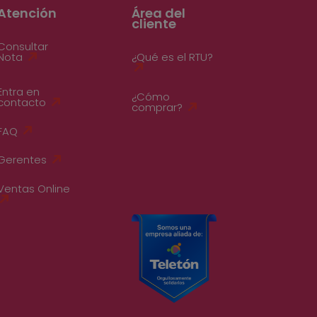
Atención
Área del
cliente
Consultar
Nota
¿Qué es el RTU?
Entra en
¿Cómo
contacto
comprar?
FAQ
Gerentes
Ventas Online