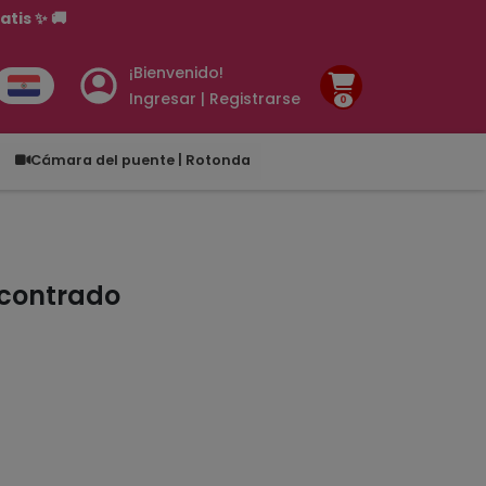
tis ✨ 🚚
¡Bienvenido!
Ingresar | Registrarse
0
.00
Cámara del puente | Rotonda
ncontrado