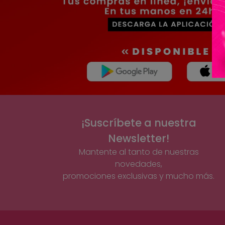
¡Suscríbete a nuestra
Newsletter!
Mantente al tanto de nuestras
novedades,
promociones exclusivas y mucho más.