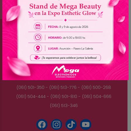
Brasil
(045) 3528-9053 - (045) 3528-8462
(045) 3025-7072 - (045) 3025-7736
(045) 3025-7713
Paraguay
(061) 501-350 - (061) 513-776 - (061) 500-268
(061) 504-444 - (061) 501-810 - (061) 504-666
(061) 513-346