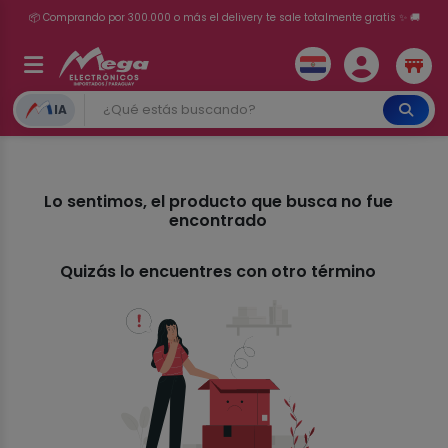
📦 Comprando por 300.000 o más el delivery te sale totalmente gratis ✨ 🚚
💳 ¡HASTA 24 CUOTAS SIN INTERÉS con tarjetas adheridas!
IA
Lo sentimos, el producto que busca no fue
encontrado
Quizás lo encuentres con otro término