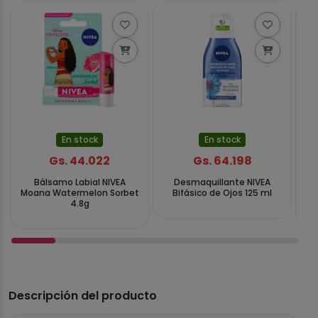
En stock
En stock
Gs. 44.022
Gs. 64.198
Bálsamo Labial NIVEA
Desmaquillante NIVEA
Cr
Moana Watermelon Sorbet
Bifásico de Ojos 125 ml
N
4.8g
Descripción del producto