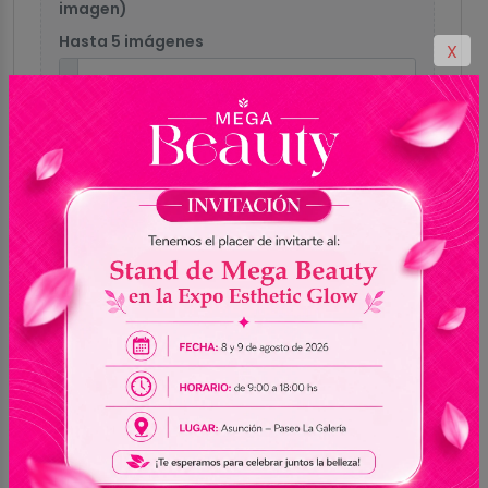
imagen)
Hasta 5 imágenes
X
Formatos aceptados: GIF, PNG, JPG, JPEG,
WEBP
Enviar reseña
0.0
Sin reseñas
5
0
4
0
3