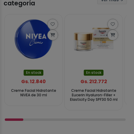
categoría
En stock
En stock
Gs. 12.840
Gs. 212.772
Creme Facial Hidratante
Creme Facial Hidratante
Hi
NIVEA de 30 ml
Eucerin Hyaluron-Filler +
Elasticity Day SPF30 50 ml