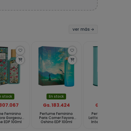
ver más
n stock
En stock
En stock
 807.067
Gs. 183.424
Gs. 94.647
me Feminino
Perfume Feminino
Perfume Feminino
lora Gorgeous
Paris Corner Fayora
Lattafa Mayar Natural
e EDP 100ml
Oshino EDP 100ml
Intense EDP 100 ml