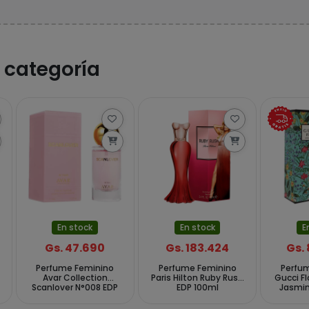
 categoría
En stock
En stock
E
Gs. 47.690
Gs. 183.424
Gs.
Perfume Feminino
Perfume Feminino
Perfu
Avar Collection
Paris Hilton Ruby Rush
Gucci F
Scanlover N°008 EDP
EDP 100ml
Jasmin
30 ml