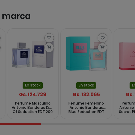
a marca
En stock
En stock
E
Gs. 124.729
Gs. 132.065
Gs.
Perfume Masculino
Perfume Femenino
Perfu
e
Antonio Banderas King
Antonio Banderas
Antonio
Of Seduction EDT 200
Blue Seduction EDT
Secret P
ml
200 ml