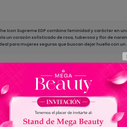
e Icon Supreme EDP combina feminidad y carácter en una f
la un corazón sofisticado de rosa, tuberosa y flor de naran
 Ideal para mujeres seguras que buscan dejar huella con u
Antonio Banderas
The Icon Supreme
EDP
Floral Oriental