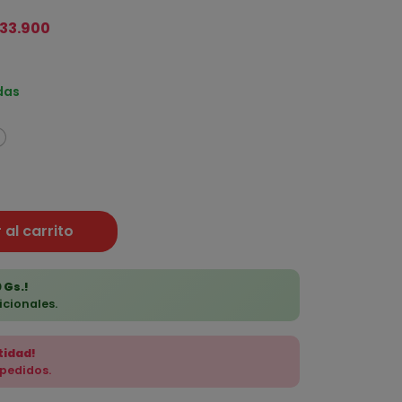
133.900
das
 al carrito
 Gs.!
icionales.
tidad!
 pedidos.