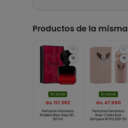
Productos de la misma
En stock
En stock
Gs. 117.392
Gs. 47.690
Perfume Feminino
Perfume Feminino
Shakira Rojo Elixir EDP
Avar Collection
50 ml
Elimpea N°012 EDP 30
ml