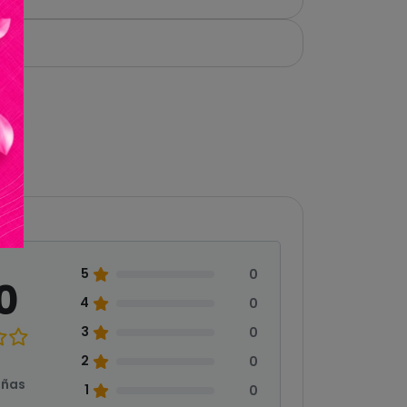
5
0
0
4
0
3
0
2
0
eñas
1
0