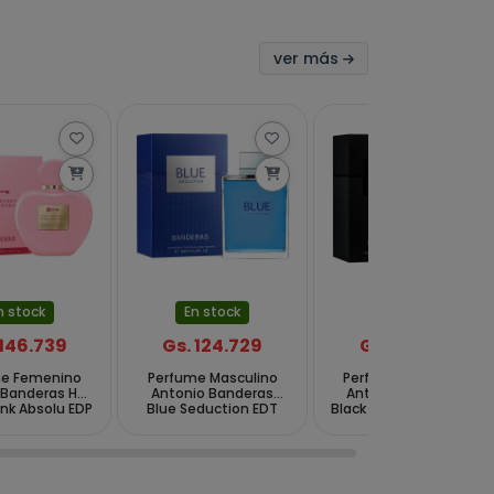
ver más
n stock
En stock
En stock
 146.739
Gs. 124.729
Gs. 110.055
me Femenino
Perfume Masculino
Perfume Masculino
 Banderas Her
Antonio Banderas
Antonio Banderas
ink Absolu EDP
Blue Seduction EDT
Black Sedution EDT 100
80 ml
200 ml
ml