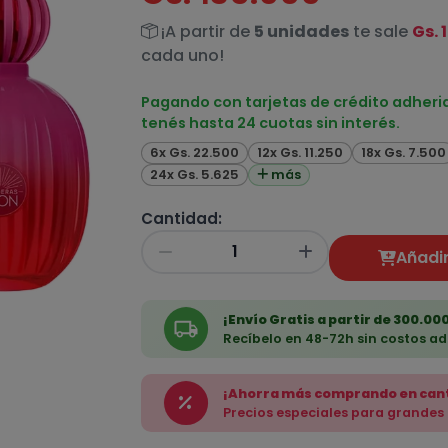
¡A partir de
5 unidades
te sale
Gs. 
cada uno!
Pagando con tarjetas de crédito adheri
tenés hasta 24 cuotas sin interés.
6x Gs. 22.500
12x Gs. 11.250
18x Gs. 7.500
24x Gs. 5.625
más
Cantidad:
Añadir
¡Envío Gratis a partir de 300.000
Recíbelo en 48-72h sin costos ad
¡Ahorra más comprando en can
Precios especiales para grandes