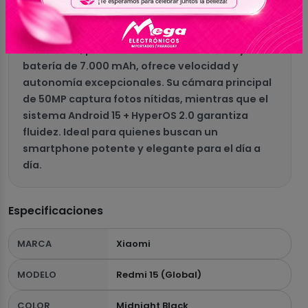
combina rendimiento y diseño premium.
Equipado con procesador Snapdragon 685
Octa-Core, pantalla Full HD+ IPS de 144Hz y
batería de 7.000 mAh, ofrece velocidad y
autonomía excepcionales. Su cámara principal
de 50MP captura fotos nítidas, mientras que el
sistema Android 15 + HyperOS 2.0 garantiza
fluidez. Ideal para quienes buscan un
smartphone potente y elegante para el día a
día.
Especificaciones
MARCA
Xiaomi
MODELO
Redmi 15 (Global)
COLOR
Midnight Black