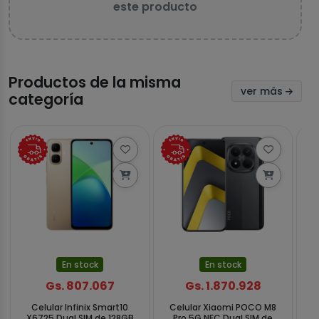
este producto
Productos de la misma
ver más
categoría
En stock
En stock
Gs. 807.067
Gs. 1.870.928
Celular Infinix Smart10
Celular Xiaomi POCO M8
C
X6725 Dual SIM de 128GB
Pro 5G NFC Dual SIM de