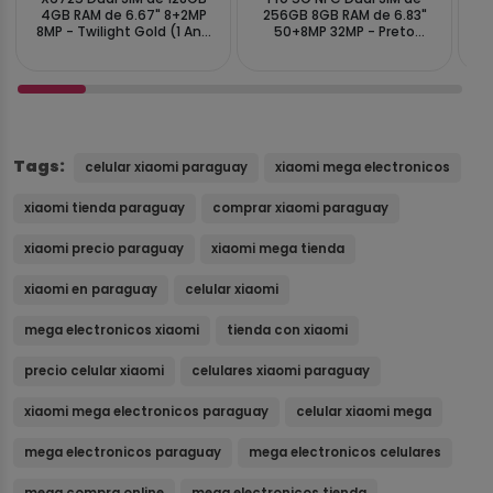
4GB RAM de 6.67" 8+2MP
256GB 8GB RAM de 6.83"
5
8MP - Twilight Gold (1 Ano
50+8MP 32MP - Preto
de Garantia)
(Global)
Tags:
celular xiaomi paraguay
xiaomi mega electronicos
xiaomi tienda paraguay
comprar xiaomi paraguay
xiaomi precio paraguay
xiaomi mega tienda
xiaomi en paraguay
celular xiaomi
mega electronicos xiaomi
tienda con xiaomi
precio celular xiaomi
celulares xiaomi paraguay
xiaomi mega electronicos paraguay
celular xiaomi mega
mega electronicos paraguay
mega electronicos celulares
mega compra online
mega electronicos tienda