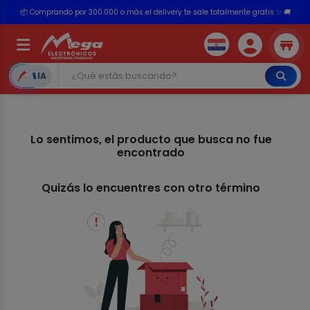
📦 Comprando por 300.000 o más el delivery te sale totalmente gratis ✨ 🚚
💳 ¡HASTA 24 CUOTAS SIN INTERÉS con tarjetas adheridas!
IA
Lo sentimos, el producto que busca no fue
encontrado
Quizás lo encuentres con otro término