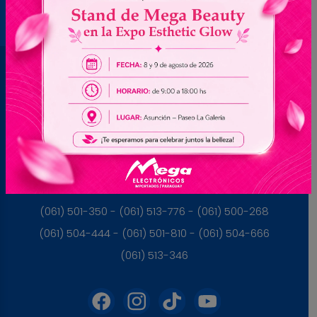
Brasil
(045) 3528-9053 - (045) 3528-8462
(045) 3025-7072 - (045) 3025-7736
(045) 3025-7713
Paraguay
(061) 501-350 - (061) 513-776 - (061) 500-268
(061) 504-444 - (061) 501-810 - (061) 504-666
(061) 513-346