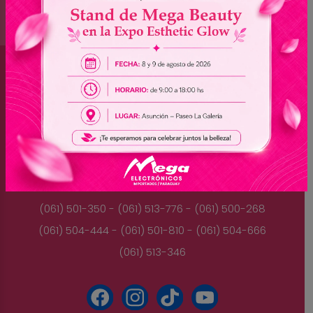
Brasil
(045) 3528-9053 - (045) 3528-8462
(045) 3025-7072 - (045) 3025-7736
(045) 3025-7713
Paraguay
(061) 501-350 - (061) 513-776 - (061) 500-268
(061) 504-444 - (061) 501-810 - (061) 504-666
(061) 513-346