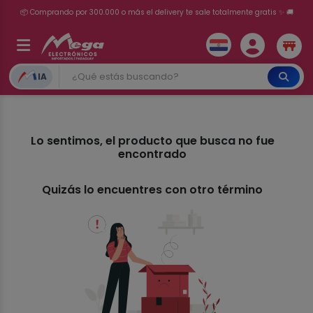
📦 Comprando por 300.000 o más el delivery te sale totalmente gratis ✨ 🚚
💳 ¡HASTA 24 CUOTAS SIN INTERÉS con tarjetas adheridas!
IA
Lo sentimos, el producto que busca no fue
encontrado
Quizás lo encuentres con otro término