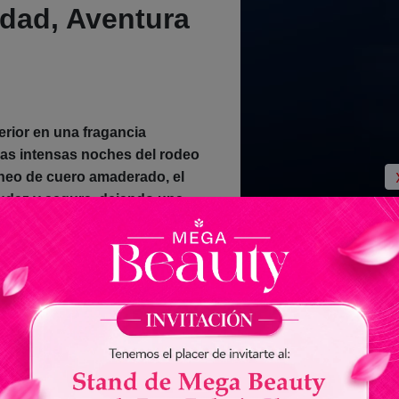
idad, Aventura
terior en una fragancia
 las intensas noches del rodeo
neo de cuero amaderado, el
audaz y segura, dejando una
es ideal para la noche y
 Cuero. Estimulante y
 intensidad en cada
ste concepto con un toque
as que evocan la atmósfera
o.