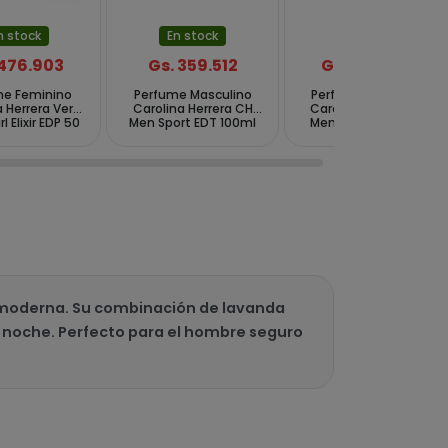
n stock
En stock
En stock
 476.903
Gs. 359.512
Gs. 469.566
me Feminino
Perfume Masculino
Perfume Masculino
 Herrera Very
Carolina Herrera CH
Carolina Herrera 212
l Elixir EDP 50
Men Sport EDT 100ml
Men Heroes Forever
ml
Young EDT 90 ml
y moderna. Su combinación de lavanda
la noche. Perfecto para el hombre seguro