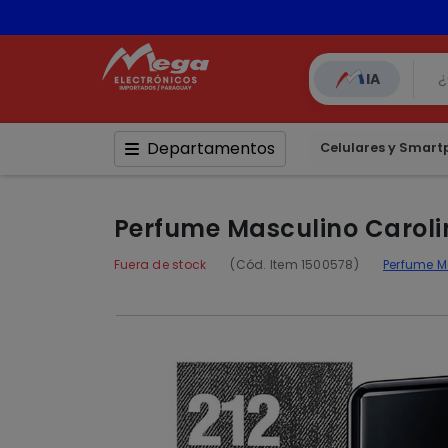
📦 Comp
IA
Departamentos
Celulares y Smar
Perfume Masculino Carolin
Fuera de stock
(Cód. Item 1500578)
Perfume 