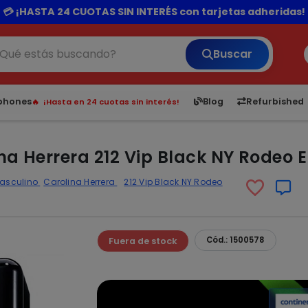
rando por 300.000 o más el delivery te sale totalmente gra
💳 ¡HASTA 24 CUOTAS SIN INTERÉS con tarjetas adheridas!
Buscar
¡Hasta en 24 cuotas sin interés!
6,050
5.21
1,900
1.
tphones
Blog
Refurbished
Envíos rápidos a todo Paraguay.
¡Vea los Lanzamientos!
a Herrera 212 Vip Black NY Rodeo E
Masculino
Carolina Herrera
212 Vip Black NY Rodeo
Cód.: 1500578
Fuera de stock