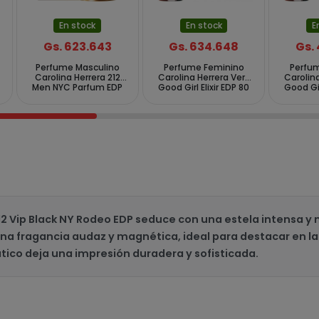
En stock
En stock
E
Gs. 623.643
Gs. 634.648
Gs.
Perfume Masculino
Perfume Feminino
Perfu
Carolina Herrera 212
Carolina Herrera Very
Carolina
Men NYC Parfum EDP
Good Girl Elixir EDP 80
Good Gir
100ml
ml
12 Vip Black NY Rodeo EDP seduce con una estela intensa 
 una fragancia audaz y magnética, ideal para destacar en 
ico deja una impresión duradera y sofisticada.