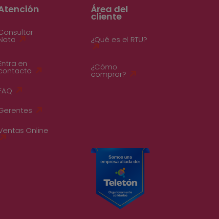
Atención
Área del
cliente
Consultar
Nota
¿Qué es el RTU?
Entra en
¿Cómo
contacto
comprar?
FAQ
Gerentes
Ventas Online