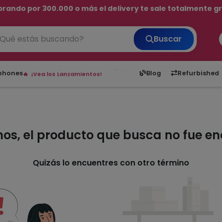
rando por 300.000 o más el delivery te sale totalmente gra
💳 ¡HASTA 24 CUOTAS SIN INTERÉS con tarjetas adheridas!
Buscar
¡Hasta en 24 cuotas sin interés!
Envíos rápidos a todo Paraguay.
6,050
5.20
1,900
1
tphones
Blog
Refurbished
¡Vea los Lanzamientos!
mos, el producto que busca no fue e
Quizás lo encuentres con otro término