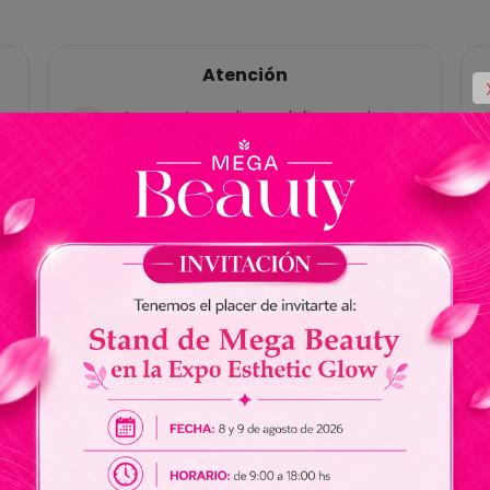
Atención
Las ventas online y delivery solo
están habilitadas para Paraguay, no
tenemos cuentas bancárias en
Brasil.
No somos responsables por envios
de dinero a nuestros vendedores.