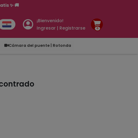
tis ✨ 🚚
¡Bienvenido!
Ingresar | Registrarse
0
.00
Cámara del puente | Rotonda
ncontrado