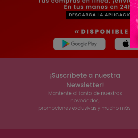
¡Suscríbete a nuestra
Newsletter!
Mantente al tanto de nuestras
novedades,
promociones exclusivas y mucho más.