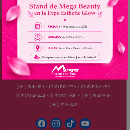
Brasil
(045) 3528-9053 - (045) 3528-8462
(045) 3025-7072 - (045) 3025-7736
(045) 3025-7713
Paraguay
(061) 501-350 - (061) 513-776 - (061) 500-268
(061) 504-444 - (061) 501-810 - (061) 504-666
(061) 513-346