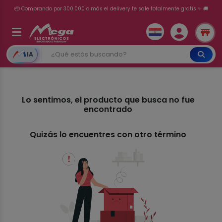
📦 Comprando por 300.000 o más el delivery te sale totalmente gratis ✨ 🚚
💳 ¡HASTA 24 CUOTAS SIN INTERÉS con tarjetas adheridas!
IA
Lo sentimos, el producto que busca no fue
encontrado
Quizás lo encuentres con otro término