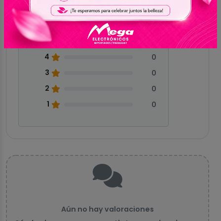
Sin reseñas
5
0
4
0
3
0
2
0
1
0
Aún no hay valoraciones