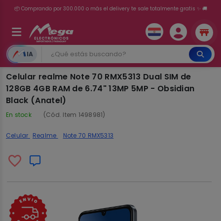
💳 ¡HASTA 24 CUOTAS SIN INTERÉS con tarjetas adheridas!
IA
Celular realme Note 70 RMX5313 Dual SIM de
128GB 4GB RAM de 6.74" 13MP 5MP - Obsidian
Black (Anatel)
En stock
(Cód. Item 1498981)
Celular
Realme
Note 70 RMX5313