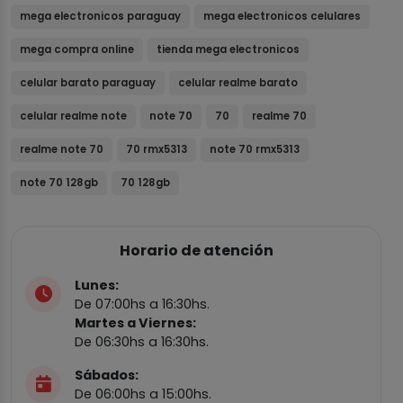
mega electronicos paraguay
mega electronicos celulares
mega compra online
tienda mega electronicos
celular barato paraguay
celular realme barato
celular realme note
note 70
70
realme 70
realme note 70
70 rmx5313
note 70 rmx5313
note 70 128gb
70 128gb
Horario de atención
Lunes:
De 07:00hs a 16:30hs.
Martes a Viernes:
De 06:30hs a 16:30hs.
Sábados:
De 06:00hs a 15:00hs.