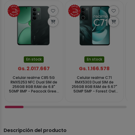
En stock
En stock
Gs. 2.017.667
Gs. 1.166.578
Celular realme C85 5G
Celular realme C71
RMX5253 NFC Dual SIM de
RMX5303 Dual SIM de
RM
256GB 8GB RAM de 6.8"
256GB 8GB RAM de 6.67"
50MP 8MP - Peacock Green
50MP 5MP - Forest Owl
5M
(Anatel)
(Anatel)
Descripción del producto