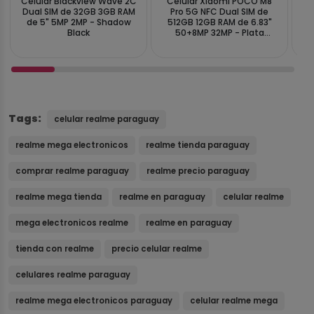
Celular Blackview Wave 2C
Celular Xiaomi POCO M8
Ce
Dual SIM de 32GB 3GB RAM
Pro 5G NFC Dual SIM de
N
de 5" 5MP 2MP - Shadow
512GB 12GB RAM de 6.83"
R
Black
50+8MP 32MP - Plata
(Global)
Tags:
celular realme paraguay
realme mega electronicos
realme tienda paraguay
comprar realme paraguay
realme precio paraguay
realme mega tienda
realme en paraguay
celular realme
mega electronicos realme
realme en paraguay
tienda con realme
precio celular realme
celulares realme paraguay
realme mega electronicos paraguay
celular realme mega