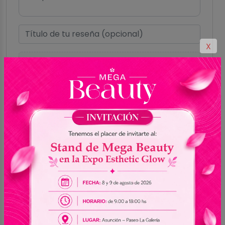
X
Subir imágenes
(Máximo de 2MB por
imagen)
Hasta 5 imágenes
Formatos aceptados: GIF, PNG, JPG, JPEG,
WEBP
Enviar reseña
0.0