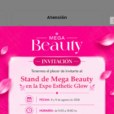
Atención
Las ventas online y delivery solo
están habilitadas para Paraguay, no
tenemos cuentas bancárias en
Brasil.
No somos responsables por envios
de dinero a nuestros vendedores.