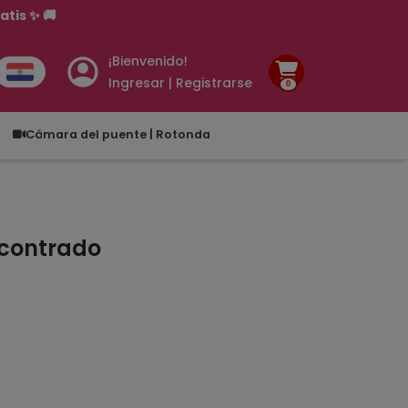
tis ✨ 🚚
¡Bienvenido!
Ingresar | Registrarse
0
.00
Cámara del puente | Rotonda
ncontrado