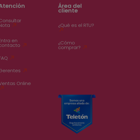
Atención
Área del
cliente
Consultar
Nota
¿Qué es el RTU?
Entra en
¿Cómo
contacto
comprar?
FAQ
Gerentes
Ventas Online