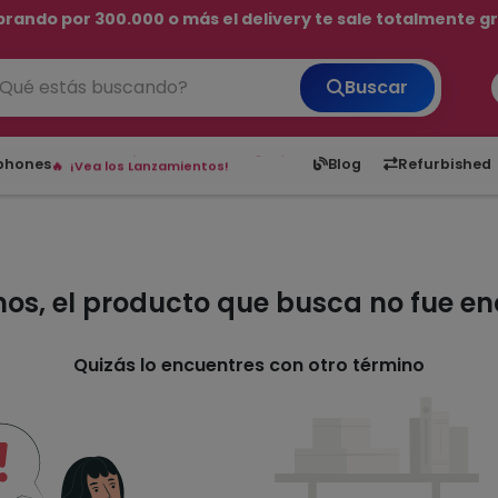
rando por 300.000 o más el delivery te sale totalmente gra
💳 ¡HASTA 24 CUOTAS SIN INTERÉS con tarjetas adheridas!
Buscar
¡Hasta en 24 cuotas sin interés!
Envíos rápidos a todo Paraguay.
6,050
5.20
1,900
1
tphones
Blog
Refurbished
¡Vea los Lanzamientos!
mos, el producto que busca no fue e
Quizás lo encuentres con otro término