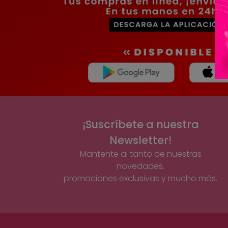
¡Suscríbete a nuestra
Newsletter!
Mantente al tanto de nuestras
novedades,
promociones exclusivas y mucho más.