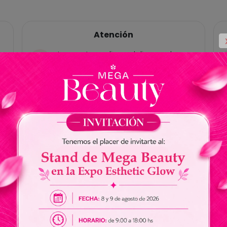
Atención
Las ventas online y delivery solo
están habilitadas para Paraguay, no
tenemos cuentas bancárias en
Brasil.
No somos responsables por envios
de dinero a nuestros vendedores.