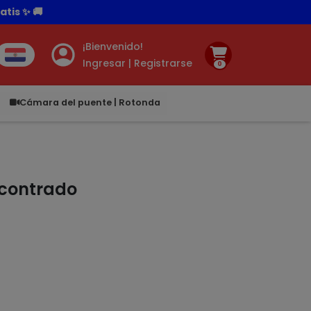
tis ✨ 🚚
¡Bienvenido!
Ingresar | Registrarse
0
.00
Cámara del puente | Rotonda
ncontrado