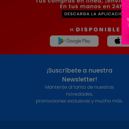
¡Suscríbete a nuestra
Newsletter!
Mantente al tanto de nuestras
novedades,
promociones exclusivas y mucho más.