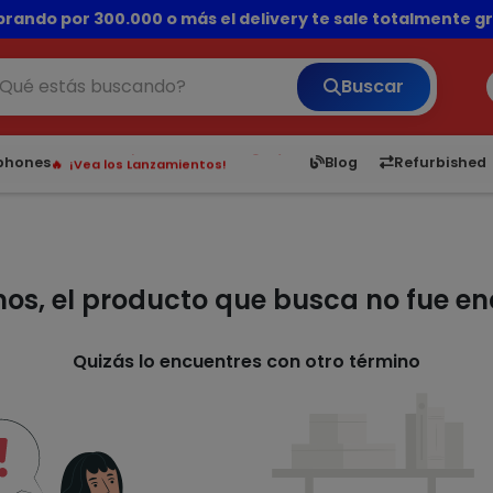
rando por 300.000 o más el delivery te sale totalmente gra
💳 ¡HASTA 24 CUOTAS SIN INTERÉS con tarjetas adheridas!
Buscar
¡Hasta en 24 cuotas sin interés!
Envíos rápidos a todo Paraguay.
6,050
5.24
1,900
1
tphones
Blog
Refurbished
¡Vea los Lanzamientos!
mos, el producto que busca no fue e
Quizás lo encuentres con otro término