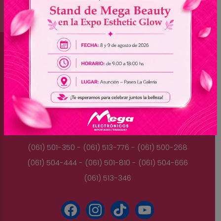
Brasil
(045) 3528-9053 - (045) 3528-8462
(045) 3025-7072 - (045) 3025-7736
(045) 3025-7713
Paraguay
(061) 501-350 - (061) 513-776 - (061) 500-268
(061) 504-444 - (061) 501-810 - (061) 504-666
(061) 513-346