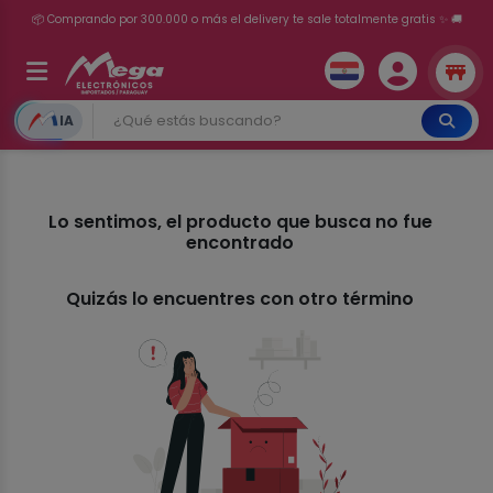
📦 Comprando por 300.000 o más el delivery te sale totalmente gratis ✨ 🚚
💳 ¡HASTA 24 CUOTAS SIN INTERÉS con tarjetas adheridas!
IA
Lo sentimos, el producto que busca no fue
encontrado
Quizás lo encuentres con otro término