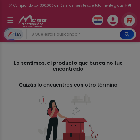
📦 Comprando por 300.000 o más el delivery te sale totalmente gratis ✨ 🚚
💳 ¡HASTA 24 CUOTAS SIN INTERÉS con tarjetas adheridas!
IA
Lo sentimos, el producto que busca no fue
encontrado
Quizás lo encuentres con otro término