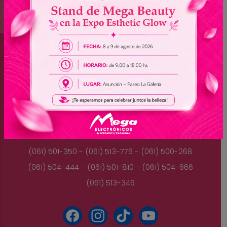
Brasil
(045) 3528-9053 - (045) 3528-8462
(045) 3025-7072 - (045) 3025-7736
(045) 3025-7713
Paraguay
(061) 501-350 - (061) 513-776 - (061) 500-268
(061) 504-444 - (061) 501-810 - (061) 504-666
(061) 513-346