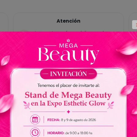
Atención
Las ventas online y delivery solo
están habilitadas para Paraguay, no
tenemos cuentas bancárias en
Brasil.
No somos responsables por envios
de dinero a nuestros vendedores.