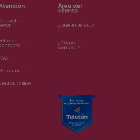
Atención
Área del
cliente
Consultar
Nota
¿Qué es el RTU?
Entra en
¿Cómo
contacto
comprar?
FAQ
Gerentes
Ventas Online