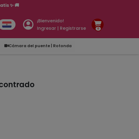
tis ✨ 🚚
¡Bienvenido!
Ingresar | Registrarse
0
.00
Cámara del puente | Rotonda
ncontrado