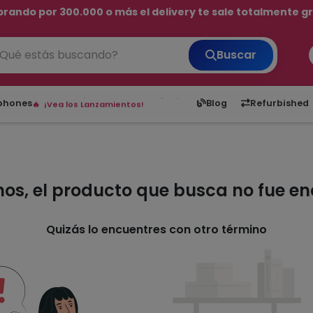
rando por 300.000 o más el delivery te sale totalmente gra
💳 ¡HASTA 24 CUOTAS SIN INTERÉS con tarjetas adheridas!
Buscar
¡Hasta en 24 cuotas sin interés!
Envíos rápidos a todo Paraguay.
6,050
5.23
1,900
1
tphones
Blog
Refurbished
¡Vea los Lanzamientos!
mos, el producto que busca no fue e
Quizás lo encuentres con otro término