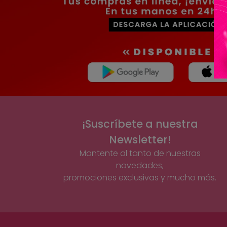
¡Suscríbete a nuestra
Newsletter!
Mantente al tanto de nuestras
novedades,
promociones exclusivas y mucho más.