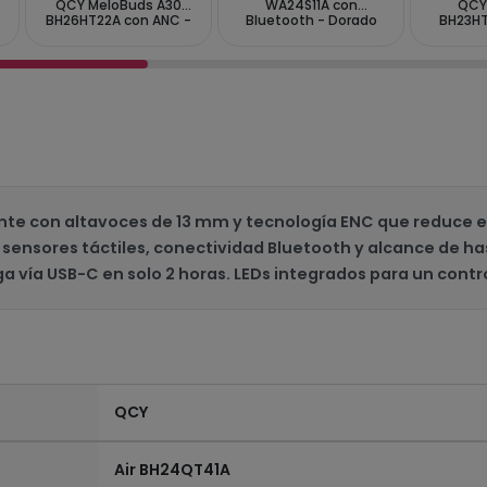
QCY MeloBuds A30
WA24S11A con
QCY
BH26HT22A con ANC -
Bluetooth - Dorado
BH23HT
Negro
Rosa
te con altavoces de 13 mm y tecnología ENC que reduce el
sensores táctiles, conectividad Bluetooth y alcance de ha
vía USB-C en solo 2 horas. LEDs integrados para un control
QCY
Air BH24QT41A