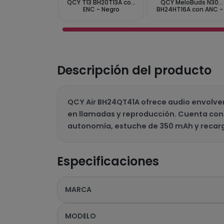
QCY T13 BH20T13A con
QCY MeloBuds N30
ENC - Negro
BH24HT16A con ANC -
Blanco
Descripción del producto
QCY Air BH24QT41A ofrece audio envolven
en llamadas y reproducción. Cuenta con 
autonomía, estuche de 350 mAh y recarga 
Especificaciones
MARCA
MODELO