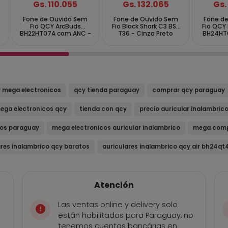
Gs. 110.055
Gs. 132.065
Gs.
Fone de Ouvido Sem
Fone de Ouvido Sem
Fone d
Fio QCY ArcBuds
Fio Black Shark C3 BS-
Fio QCY
BH22HT07A com ANC -
T36 - Cinza Preto
BH24HT
Branco
(Anatel)
-
 mega electronicos
qcy tienda paraguay
comprar qcy paraguay
ega electronicos qcy
tienda con qcy
precio auricular inalambric
cos paraguay
mega electronicos auricular inalambrico
mega comp
ares inalambrico qcy baratos
auriculares inalambrico qcy air bh24qt
Atención
Las ventas online y delivery solo
están habilitadas para Paraguay, no
tenemos cuentas bancárias en