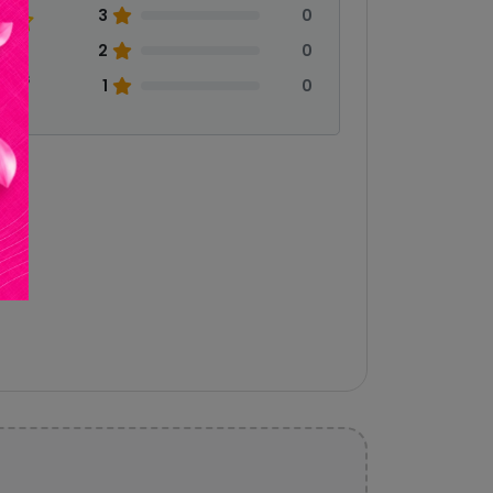
3
0
2
0
eñas
1
0