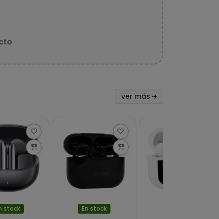
cto
ver más
n stock
En stock
En stock