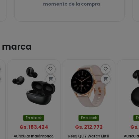
momento de la compra
a marca
En stock
En stock
E
Gs. 183.424
Gs. 212.772
Gs.
Auricular Inalámbrico
Reloj QCY Watch Elite
Auricula