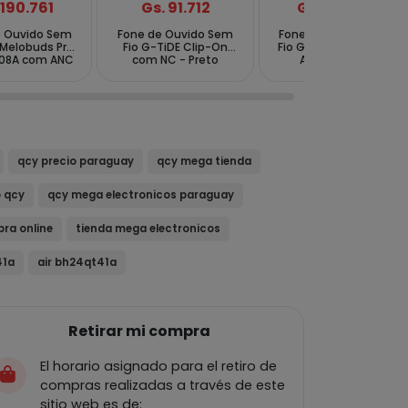
 190.761
Gs. 91.712
Gs. 110.055
e Ouvido Sem
Fone de Ouvido Sem
Fone de Ouvido Sem
 Melobuds Pro
Fio G-TiDE Clip-On
Fio G-TiDE DWS1 com
08A com ANC
com NC - Preto
ANC - Branco
 Preto
qcy precio paraguay
qcy mega tienda
o qcy
qcy mega electronicos paraguay
ra online
tienda mega electronicos
41a
air bh24qt41a
Retirar mi compra
El horario asignado para el retiro de
compras realizadas a través de este
sitio web es de: