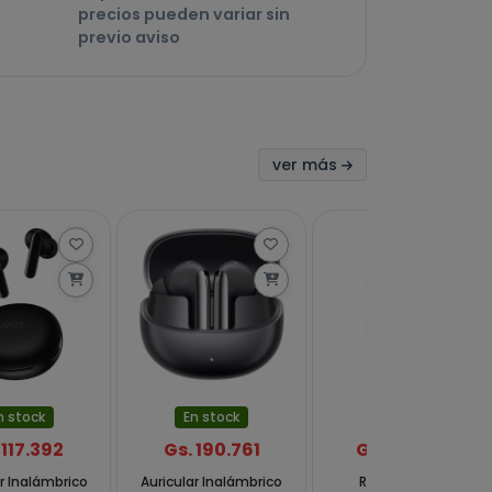
precios pueden variar sin
previo aviso
ver más
n stock
En stock
En stock
 117.392
Gs. 190.761
Gs. 139.402
r Inalámbrico
Auricular Inalámbrico
Reloj QCY GS2