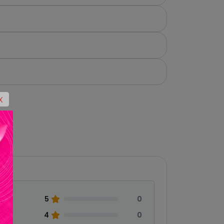
X
5
0
0
4
0