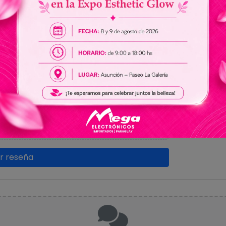
Sin res
r imagen)
EG, WEBP
ar reseña