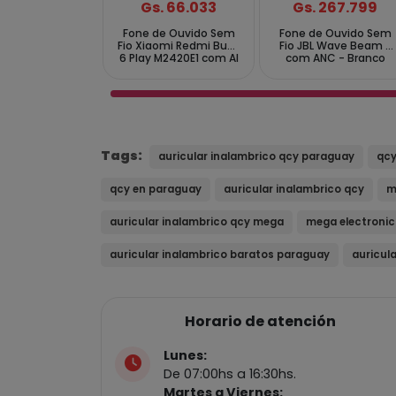
Gs. 66.033
Gs. 267.799
Fone de Ouvido Sem
Fone de Ouvido Sem
Fio Xiaomi Redmi Buds
Fio JBL Wave Beam 2
6 Play M2420E1 com AI
com ANC - Branco
NC - Azul
Tags:
auricular inalambrico qcy paraguay
qcy
qcy en paraguay
auricular inalambrico qcy
m
auricular inalambrico qcy mega
mega electroni
auricular inalambrico baratos paraguay
auricul
Horario de atención
Lunes:
De 07:00hs a 16:30hs.
Martes a Viernes: