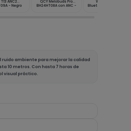
 T13 ANC2
QCY Melobuds Pro
WA23S5A con
09A - Negro
BH24HT08A con ANC -
Bluetooth - Frost Gray
Negro
 ruido ambiente para mejorar la calidad
sta 10 metros. Con hasta 7 horas de
 visual práctico.