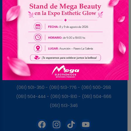
Brasil
(045) 3528-9053 - (045) 3528-8462
(045) 3025-7072 - (045) 3025-7736
(045) 3025-7713
Paraguay
(061) 501-350 - (061) 513-776 - (061) 500-268
(061) 504-444 - (061) 501-810 - (061) 504-666
(061) 513-346