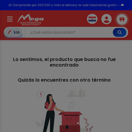
📦 Comprando por 300.000 o más el delivery te sale totalmente gratis ✨ 🚚
💳 ¡HASTA 24 CUOTAS SIN INTERÉS con tarjetas adheridas!
IA
Lo sentimos, el producto que busca no fue
encontrado
Quizás lo encuentres con otro término