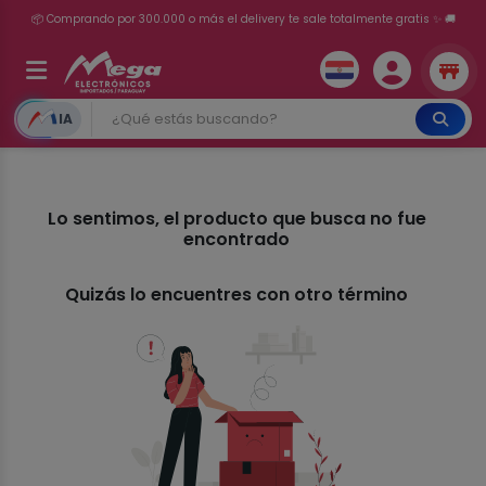
📦 Comprando por 300.000 o más el delivery te sale totalmente gratis ✨ 🚚
💳 ¡HASTA 24 CUOTAS SIN INTERÉS con tarjetas adheridas!
IA
Lo sentimos, el producto que busca no fue
encontrado
Quizás lo encuentres con otro término