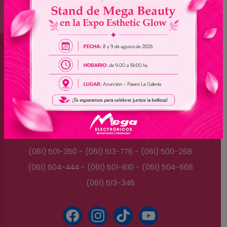
Brasil
(045) 3528-9053 - (045) 3528-8462
(045) 3025-7072 - (045) 3025-7736
(045) 3025-7713
Paraguay
(061) 501-350 - (061) 513-776 - (061) 500-268
(061) 504-444 - (061) 501-810 - (061) 504-666
(061) 513-346